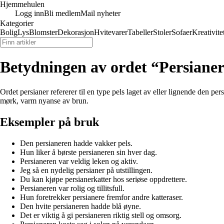
Hjemmehulen
Logg inn
Bli medlem
Mail nyheter
Kategorier
Bolig
Lys
Blomster
Dekorasjon
Hvitevarer
Tabeller
Stoler
Sofaer
Kreativite
Betydningen av ordet “Persiane
Ordet persianer refererer til en type pels laget av eller lignende den pe
mørk, varm nyanse av brun.
Eksempler på bruk
Den persianeren hadde vakker pels.
Hun liker å børste persianeren sin hver dag.
Persianeren var veldig leken og aktiv.
Jeg så en nydelig persianer på utstillingen.
Du kan kjøpe persianerkatter hos seriøse oppdrettere.
Persianeren var rolig og tillitsfull.
Hun foretrekker persianere fremfor andre katteraser.
Den hvite persianeren hadde blå øyne.
Det er viktig å gi persianeren riktig stell og omsorg.