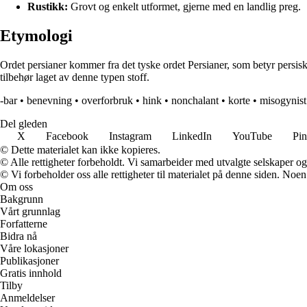
Rustikk:
Grovt og enkelt utformet, gjerne med en landlig preg.
Etymologi
Ordet persianer kommer fra det tyske ordet Persianer, som betyr persisk. D
tilbehør laget av denne typen stoff.
-bar
•
benevning
•
overforbruk
•
hink
•
nonchalant
•
korte
•
misogynist
Del gleden
X
Facebook
Instagram
LinkedIn
YouTube
Pin
© Dette materialet kan ikke kopieres.
© Alle rettigheter forbeholdt. Vi samarbeider med utvalgte selskaper o
© Vi forbeholder oss alle rettigheter til materialet på denne siden. Noe
Om oss
Bakgrunn
Vårt grunnlag
Forfatterne
Bidra nå
Våre lokasjoner
Publikasjoner
Gratis innhold
Tilby
Anmeldelser