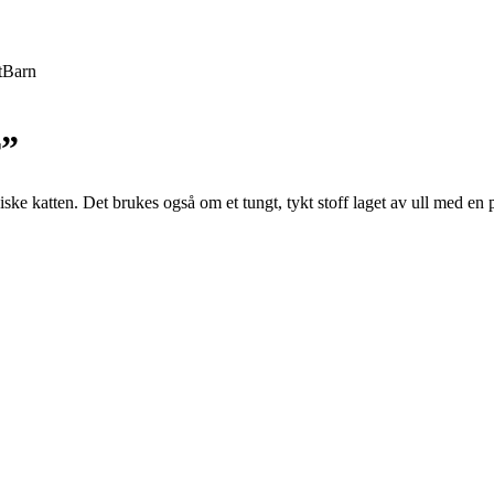
t
Barn
r”
rsiske katten. Det brukes også om et tungt, tykt stoff laget av ull med e