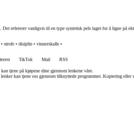
et refererer vanligvis til en type syntetisk pels laget for å ligne på ekte
•
strofe
•
disiplin
•
vinnerskalle
•
terest
TikTok
Mail
RSS
g kan tjene på kjøpene dine gjennom lenkene våre.
n lenker kan tjene oss gjennom tilknyttede programmer. Kopiering eller v