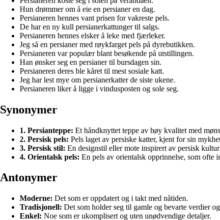
Persianeren koste seg i solen på verandaen.
Hun drømmer om å eie en persianer en dag.
Persianeren hennes vant prisen for vakreste pels.
De har en ny kull persianerkattunger til salgs.
Persianeren hennes elsker å leke med fjærleker.
Jeg så en persianer med røykfarget pels på dyrebutikken.
Persianeren var populær blant besøkende på utstillingen.
Han ønsker seg en persianer til bursdagen sin.
Persianeren deres ble kåret til mest sosiale katt.
Jeg har lest mye om persianerkatter de siste ukene.
Persianeren liker å ligge i vindusposten og sole seg.
Synonymer
1. Persianteppe:
Et håndknyttet teppe av høy kvalitet med mønstr
2. Persisk pels:
Pels laget av persiske katter, kjent for sin mykhe
3. Persisk stil:
En designstil eller mote inspirert av persisk kultur
4. Orientalsk pels:
En pels av orientalsk opprinnelse, som ofte i
Antonymer
Moderne:
Det som er oppdatert og i takt med nåtiden.
Tradisjonell:
Det som holder seg til gamle og bevarte verdier og 
Enkel:
Noe som er ukomplisert og uten unødvendige detaljer.