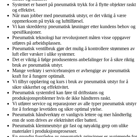
Systemet er basert på pneumatisk trykk for å flytte objekter raskt
og effektivt.
Når man jobber med pneumatisk utstyr, er det viktig å være
oppmerksom på trykk og lufttilførsel.
Vi kan skreddersy pneumatisk løsninger etter kundens behov og
spesifikasjoner.
Pneumatisk teknologi har revolusjonert måten visse oppgaver
utføres på arbeidsplassen.
Pneumatisk ventilbruk gjør det mulig å kontrollere strømmen av
luft eller væsker i ulike systemer.
Det er viktig å følge produsentens anbefalinger for å sikre riktig
bruk av pneumatisk utstyr.
Mange verktøy i servicebransjen er avhengige av pneumatisk
kraft for å fungere optimalt.
Vi tilbyr opplæring og kurs i bruk av pneumatisk utstyr for å
sikre sikkerhet og effektivitet.
Pneumatisk systemfeil kan føre til driftsstans og
produksjonsproblemer hvis de ikke håndteres raskt.
Vi utfører service og reparasjoner av alle typer pneumatisk utstyr
for å forlenge levetiden og sikre optimal ytelse.
Pneumatisk håndverktøy er vanligvis lettere og mer håndterlig
enn de som drives av elektrisitet eller batteri.
Pneumatisk klemmeutstyr gir fast og nøyaktig grep om ulike
materialer i produksjonsprosesser.
En grundig forståelse av pneumatisk prinsipper er avgjørende for