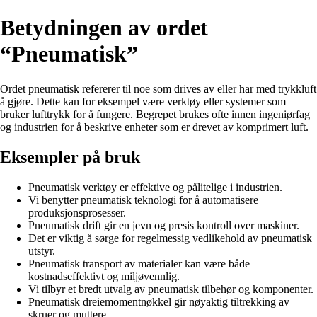
Betydningen av ordet
“Pneumatisk”
Ordet pneumatisk refererer til noe som drives av eller har med trykkluft
å gjøre. Dette kan for eksempel være verktøy eller systemer som
bruker lufttrykk for å fungere. Begrepet brukes ofte innen ingeniørfag
og industrien for å beskrive enheter som er drevet av komprimert luft.
Eksempler på bruk
Pneumatisk verktøy er effektive og pålitelige i industrien.
Vi benytter pneumatisk teknologi for å automatisere
produksjonsprosesser.
Pneumatisk drift gir en jevn og presis kontroll over maskiner.
Det er viktig å sørge for regelmessig vedlikehold av pneumatisk
utstyr.
Pneumatisk transport av materialer kan være både
kostnadseffektivt og miljøvennlig.
Vi tilbyr et bredt utvalg av pneumatisk tilbehør og komponenter.
Pneumatisk dreiemomentnøkkel gir nøyaktig tiltrekking av
skruer og muttere.