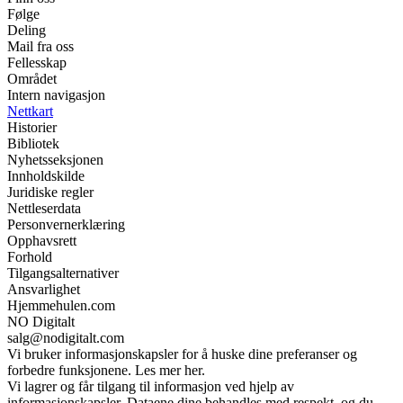
Følge
Deling
Mail fra oss
Fellesskap
Området
Intern navigasjon
Nettkart
Historier
Bibliotek
Nyhetsseksjonen
Innholdskilde
Juridiske regler
Nettleserdata
Personvernerklæring
Opphavsrett
Forhold
Tilgangsalternativer
Ansvarlighet
Hjemmehulen.com
NO Digitalt
salg@nodigitalt.com
Vi bruker informasjonskapsler for å huske dine preferanser og
forbedre funksjonene. Les mer her.
Vi lagrer og får tilgang til informasjon ved hjelp av
informasjonskapsler. Dataene dine behandles med respekt, og du