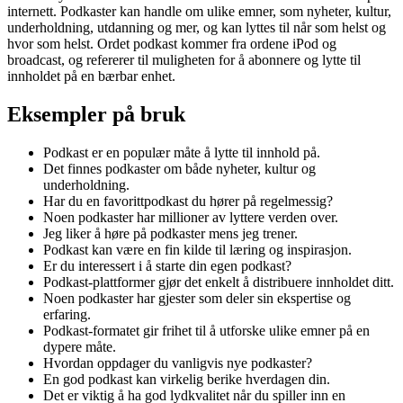
internett. Podkaster kan handle om ulike emner, som nyheter, kultur,
underholdning, utdanning og mer, og kan lyttes til når som helst og
hvor som helst. Ordet podkast kommer fra ordene iPod og
broadcast, og refererer til muligheten for å abonnere og lytte til
innholdet på en bærbar enhet.
Eksempler på bruk
Podkast er en populær måte å lytte til innhold på.
Det finnes podkaster om både nyheter, kultur og
underholdning.
Har du en favorittpodkast du hører på regelmessig?
Noen podkaster har millioner av lyttere verden over.
Jeg liker å høre på podkaster mens jeg trener.
Podkast kan være en fin kilde til læring og inspirasjon.
Er du interessert i å starte din egen podkast?
Podkast-plattformer gjør det enkelt å distribuere innholdet ditt.
Noen podkaster har gjester som deler sin ekspertise og
erfaring.
Podkast-formatet gir frihet til å utforske ulike emner på en
dypere måte.
Hvordan oppdager du vanligvis nye podkaster?
En god podkast kan virkelig berike hverdagen din.
Det er viktig å ha god lydkvalitet når du spiller inn en