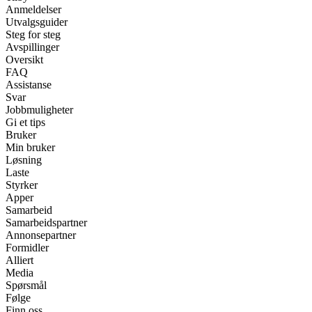
Anmeldelser
Utvalgsguider
Steg for steg
Avspillinger
Oversikt
FAQ
Assistanse
Svar
Jobbmuligheter
Gi et tips
Bruker
Min bruker
Løsning
Laste
Styrker
Apper
Samarbeid
Samarbeidspartner
Annonsepartner
Formidler
Alliert
Media
Spørsmål
Følge
Finn oss