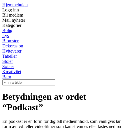
Hjemmehulen
Logg inn
Bli medlem
Mail nyheter
Kategorier
Bolig
Lys
Blomster
Dekorasjon
Hvitevarer
Tabeller
Stoler
Sofaer
Kreativitet
Barn
Betydningen av ordet
“Podkast”
En podkast er en form for digitalt medieinnhold, som vanligvis tar
form av lyd- eller videofilmer som kan streames eller lastes ned på