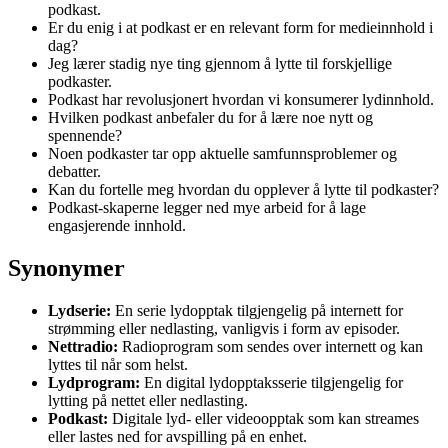
podkast.
Er du enig i at podkast er en relevant form for medieinnhold i
dag?
Jeg lærer stadig nye ting gjennom å lytte til forskjellige
podkaster.
Podkast har revolusjonert hvordan vi konsumerer lydinnhold.
Hvilken podkast anbefaler du for å lære noe nytt og
spennende?
Noen podkaster tar opp aktuelle samfunnsproblemer og
debatter.
Kan du fortelle meg hvordan du opplever å lytte til podkaster?
Podkast-skaperne legger ned mye arbeid for å lage
engasjerende innhold.
Synonymer
Lydserie:
En serie lydopptak tilgjengelig på internett for
strømming eller nedlasting, vanligvis i form av episoder.
Nettradio:
Radioprogram som sendes over internett og kan
lyttes til når som helst.
Lydprogram:
En digital lydopptaksserie tilgjengelig for
lytting på nettet eller nedlasting.
Podkast:
Digitale lyd- eller videoopptak som kan streames
eller lastes ned for avspilling på en enhet.