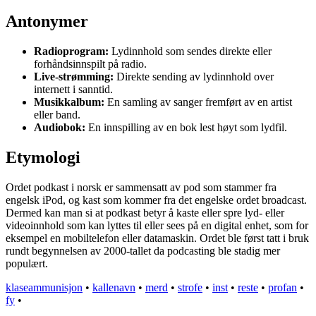
Antonymer
Radioprogram:
Lydinnhold som sendes direkte eller
forhåndsinnspilt på radio.
Live-strømming:
Direkte sending av lydinnhold over
internett i sanntid.
Musikkalbum:
En samling av sanger fremført av en artist
eller band.
Audiobok:
En innspilling av en bok lest høyt som lydfil.
Etymologi
Ordet podkast i norsk er sammensatt av pod som stammer fra
engelsk iPod, og kast som kommer fra det engelske ordet broadcast.
Dermed kan man si at podkast betyr å kaste eller spre lyd- eller
videoinnhold som kan lyttes til eller sees på en digital enhet, som for
eksempel en mobiltelefon eller datamaskin. Ordet ble først tatt i bruk
rundt begynnelsen av 2000-tallet da podcasting ble stadig mer
populært.
klaseammunisjon
•
kallenavn
•
merd
•
strofe
•
inst
•
reste
•
profan
•
fy
•