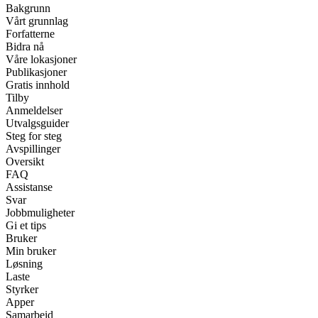
Bakgrunn
Vårt grunnlag
Forfatterne
Bidra nå
Våre lokasjoner
Publikasjoner
Gratis innhold
Tilby
Anmeldelser
Utvalgsguider
Steg for steg
Avspillinger
Oversikt
FAQ
Assistanse
Svar
Jobbmuligheter
Gi et tips
Bruker
Min bruker
Løsning
Laste
Styrker
Apper
Samarbeid