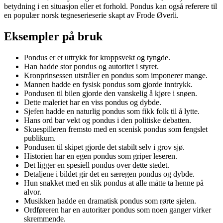
betydning i en situasjon eller et forhold. Pondus kan også referere til
en populær norsk tegneserieserie skapt av Frode Øverli.
Eksempler på bruk
Pondus er et uttrykk for kroppsvekt og tyngde.
Han hadde stor pondus og autoritet i styret.
Kronprinsessen utstråler en pondus som imponerer mange.
Mannen hadde en fysisk pondus som gjorde inntrykk.
Pondusen til bilen gjorde den vanskelig å kjøre i snøen.
Dette maleriet har en viss pondus og dybde.
Sjefen hadde en naturlig pondus som fikk folk til å lytte.
Hans ord bar vekt og pondus i den politiske debatten.
Skuespilleren fremsto med en scenisk pondus som fengslet
publikum.
Pondusen til skipet gjorde det stabilt selv i grov sjø.
Historien har en egen pondus som griper leseren.
Det ligger en spesiell pondus over dette stedet.
Detaljene i bildet gir det en særegen pondus og dybde.
Hun snakket med en slik pondus at alle måtte ta henne på
alvor.
Musikken hadde en dramatisk pondus som rørte sjelen.
Ordføreren har en autoritær pondus som noen ganger virker
skremmende.