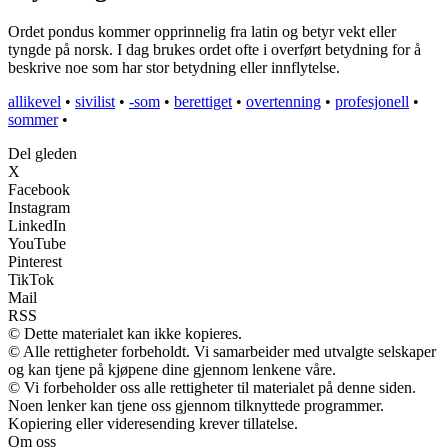
Ordet pondus kommer opprinnelig fra latin og betyr vekt eller
tyngde på norsk. I dag brukes ordet ofte i overført betydning for å
beskrive noe som har stor betydning eller innflytelse.
allikevel
•
sivilist
•
-som
•
berettiget
•
overtenning
•
profesjonell
•
sommer
•
Del gleden
X
Facebook
Instagram
LinkedIn
YouTube
Pinterest
TikTok
Mail
RSS
© Dette materialet kan ikke kopieres.
© Alle rettigheter forbeholdt. Vi samarbeider med utvalgte selskaper
og kan tjene på kjøpene dine gjennom lenkene våre.
© Vi forbeholder oss alle rettigheter til materialet på denne siden.
Noen lenker kan tjene oss gjennom tilknyttede programmer.
Kopiering eller videresending krever tillatelse.
Om oss