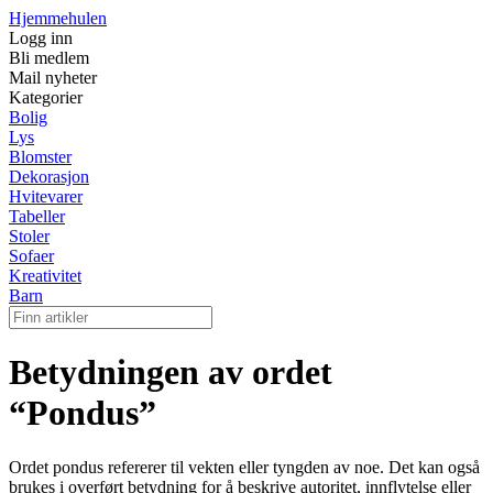
Hjemmehulen
Logg inn
Bli medlem
Mail nyheter
Kategorier
Bolig
Lys
Blomster
Dekorasjon
Hvitevarer
Tabeller
Stoler
Sofaer
Kreativitet
Barn
Betydningen av ordet
“Pondus”
Ordet pondus refererer til vekten eller tyngden av noe. Det kan også
brukes i overført betydning for å beskrive autoritet, innflytelse eller