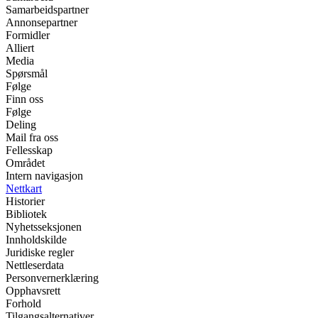
Samarbeidspartner
Annonsepartner
Formidler
Alliert
Media
Spørsmål
Følge
Finn oss
Følge
Deling
Mail fra oss
Fellesskap
Området
Intern navigasjon
Nettkart
Historier
Bibliotek
Nyhetsseksjonen
Innholdskilde
Juridiske regler
Nettleserdata
Personvernerklæring
Opphavsrett
Forhold
Tilgangsalternativer