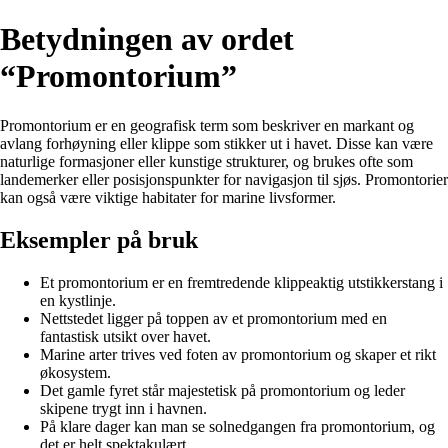
Betydningen av ordet
“Promontorium”
Promontorium er en geografisk term som beskriver en markant og
avlang forhøyning eller klippe som stikker ut i havet. Disse kan være
naturlige formasjoner eller kunstige strukturer, og brukes ofte som
landemerker eller posisjonspunkter for navigasjon til sjøs. Promontorier
kan også være viktige habitater for marine livsformer.
Eksempler på bruk
Et promontorium er en fremtredende klippeaktig utstikkerstang i
en kystlinje.
Nettstedet ligger på toppen av et promontorium med en
fantastisk utsikt over havet.
Marine arter trives ved foten av promontorium og skaper et rikt
økosystem.
Det gamle fyret står majestetisk på promontorium og leder
skipene trygt inn i havnen.
På klare dager kan man se solnedgangen fra promontorium, og
det er helt spektakulært.