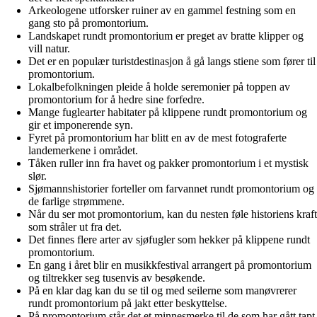
Arkeologene utforsker ruiner av en gammel festning som en
gang sto på promontorium.
Landskapet rundt promontorium er preget av bratte klipper og
vill natur.
Det er en populær turistdestinasjon å gå langs stiene som fører til
promontorium.
Lokalbefolkningen pleide å holde seremonier på toppen av
promontorium for å hedre sine forfedre.
Mange fuglearter habitater på klippene rundt promontorium og
gir et imponerende syn.
Fyret på promontorium har blitt en av de mest fotograferte
landemerkene i området.
Tåken ruller inn fra havet og pakker promontorium i et mystisk
slør.
Sjømannshistorier forteller om farvannet rundt promontorium og
de farlige strømmene.
Når du ser mot promontorium, kan du nesten føle historiens kraft
som stråler ut fra det.
Det finnes flere arter av sjøfugler som hekker på klippene rundt
promontorium.
En gang i året blir en musikkfestival arrangert på promontorium
og tiltrekker seg tusenvis av besøkende.
På en klar dag kan du se til og med seilerne som manøvrerer
rundt promontorium på jakt etter beskyttelse.
På promontorium står det et minnesmerke til de som har gått tapt