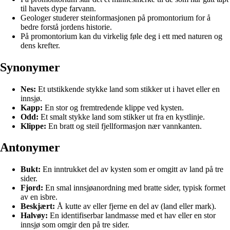
til havets dype farvann.
Geologer studerer steinformasjonen på promontorium for å
bedre forstå jordens historie.
På promontorium kan du virkelig føle deg i ett med naturen og
dens krefter.
Synonymer
Nes:
Et utstikkende stykke land som stikker ut i havet eller en
innsjø.
Kapp:
En stor og fremtredende klippe ved kysten.
Odd:
Et smalt stykke land som stikker ut fra en kystlinje.
Klippe:
En bratt og steil fjellformasjon nær vannkanten.
Antonymer
Bukt:
En inntrukket del av kysten som er omgitt av land på tre
sider.
Fjord:
En smal innsjøanordning med bratte sider, typisk formet
av en isbre.
Beskjært:
Å kutte av eller fjerne en del av (land eller mark).
Halvøy:
En identifiserbar landmasse med et hav eller en stor
innsjø som omgir den på tre sider.