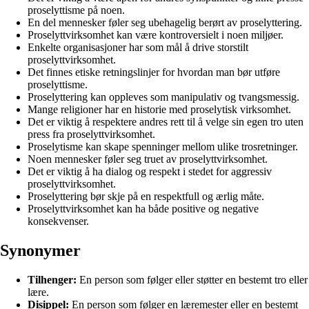
proselyttisme på noen.
En del mennesker føler seg ubehagelig berørt av proselyttering.
Proselyttvirksomhet kan være kontroversielt i noen miljøer.
Enkelte organisasjoner har som mål å drive storstilt
proselyttvirksomhet.
Det finnes etiske retningslinjer for hvordan man bør utføre
proselyttisme.
Proselyttering kan oppleves som manipulativ og tvangsmessig.
Mange religioner har en historie med proselytisk virksomhet.
Det er viktig å respektere andres rett til å velge sin egen tro uten
press fra proselyttvirksomhet.
Proselytisme kan skape spenninger mellom ulike trosretninger.
Noen mennesker føler seg truet av proselyttvirksomhet.
Det er viktig å ha dialog og respekt i stedet for aggressiv
proselyttvirksomhet.
Proselyttering bør skje på en respektfull og ærlig måte.
Proselyttvirksomhet kan ha både positive og negative
konsekvenser.
Synonymer
Tilhenger:
En person som følger eller støtter en bestemt tro eller
lære.
Disippel:
En person som følger en læremester eller en bestemt