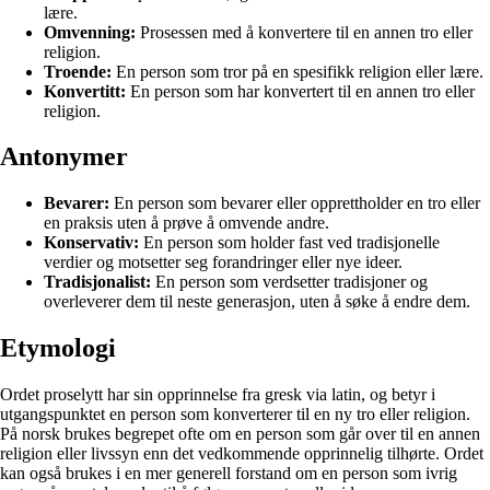
lære.
Omvenning:
Prosessen med å konvertere til en annen tro eller
religion.
Troende:
En person som tror på en spesifikk religion eller lære.
Konvertitt:
En person som har konvertert til en annen tro eller
religion.
Antonymer
Bevarer:
En person som bevarer eller opprettholder en tro eller
en praksis uten å prøve å omvende andre.
Konservativ:
En person som holder fast ved tradisjonelle
verdier og motsetter seg forandringer eller nye ideer.
Tradisjonalist:
En person som verdsetter tradisjoner og
overleverer dem til neste generasjon, uten å søke å endre dem.
Etymologi
Ordet proselytt har sin opprinnelse fra gresk via latin, og betyr i
utgangspunktet en person som konverterer til en ny tro eller religion.
På norsk brukes begrepet ofte om en person som går over til en annen
religion eller livssyn enn det vedkommende opprinnelig tilhørte. Ordet
kan også brukes i en mer generell forstand om en person som ivrig