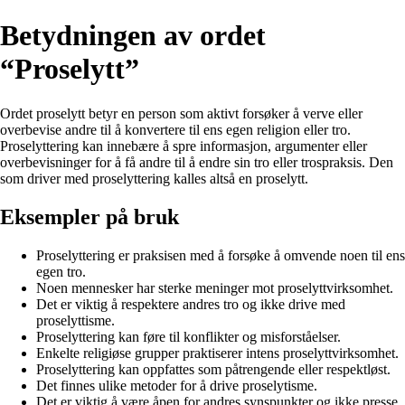
Betydningen av ordet
“Proselytt”
Ordet proselytt betyr en person som aktivt forsøker å verve eller
overbevise andre til å konvertere til ens egen religion eller tro.
Proselyttering kan innebære å spre informasjon, argumenter eller
overbevisninger for å få andre til å endre sin tro eller trospraksis. Den
som driver med proselyttering kalles altså en proselytt.
Eksempler på bruk
Proselyttering er praksisen med å forsøke å omvende noen til ens
egen tro.
Noen mennesker har sterke meninger mot proselyttvirksomhet.
Det er viktig å respektere andres tro og ikke drive med
proselyttisme.
Proselyttering kan føre til konflikter og misforståelser.
Enkelte religiøse grupper praktiserer intens proselyttvirksomhet.
Proselyttering kan oppfattes som påtrengende eller respektløst.
Det finnes ulike metoder for å drive proselytisme.
Det er viktig å være åpen for andres synspunkter og ikke presse