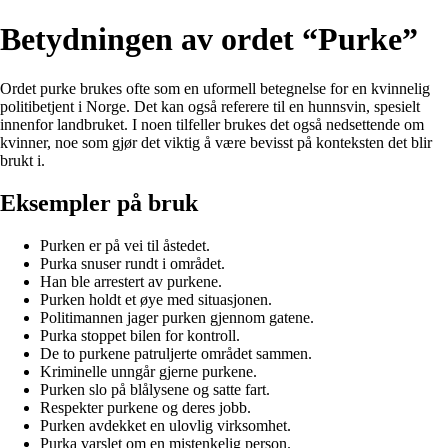
Betydningen av ordet “Purke”
Ordet purke brukes ofte som en uformell betegnelse for en kvinnelig
politibetjent i Norge. Det kan også referere til en hunnsvin, spesielt
innenfor landbruket. I noen tilfeller brukes det også nedsettende om
kvinner, noe som gjør det viktig å være bevisst på konteksten det blir
brukt i.
Eksempler på bruk
Purken er på vei til åstedet.
Purka snuser rundt i området.
Han ble arrestert av purkene.
Purken holdt et øye med situasjonen.
Politimannen jager purken gjennom gatene.
Purka stoppet bilen for kontroll.
De to purkene patruljerte området sammen.
Kriminelle unngår gjerne purkene.
Purken slo på blålysene og satte fart.
Respekter purkene og deres jobb.
Purken avdekket en ulovlig virksomhet.
Purka varslet om en mistenkelig person.