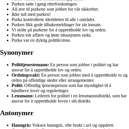
Purken satte i gang etterforskningen.
All ære til purkene som jobber for vår sikkerhet.
Ikke tull med purken!
Purka kontrollerte identiteten til alle i området.
Purken fikk gode tilbakemeldinger for sin innsats.
Vi stolte på purkene for å opprettholde lov og orden.
Purken tok affære og løste situasjonen raskt.
Purka var en dyktig politikvinne.
Synonymer
Polititjenestemann:
En person som jobber i politiet og har
ansvar for å opprettholde lov og orden.
Ordningsvakt:
En person som jobber med å opprettholde ro og
orden på offentlige steder eller arrangementer.
Politi:
Offentlig tjenesteperson som har myndighet til å
håndheve lover og reguleringer.
Lensmann:
Lederen for politiet i en lensmannsdistrikt, som har
ansvar for å opprettholde loven i sitt distrikt.
Antonymer
Hanngris:
Voksen hanngris, ofte brukt i avl og oppdrett.