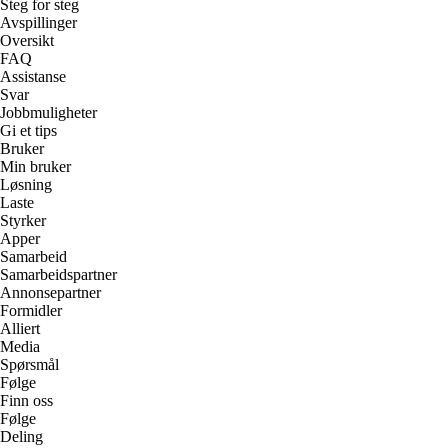
Steg for steg
Avspillinger
Oversikt
FAQ
Assistanse
Svar
Jobbmuligheter
Gi et tips
Bruker
Min bruker
Løsning
Laste
Styrker
Apper
Samarbeid
Samarbeidspartner
Annonsepartner
Formidler
Alliert
Media
Spørsmål
Følge
Finn oss
Følge
Deling