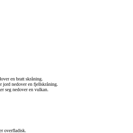
over en bratt skråning.
r jord nedover en fjellskråning.
er seg nedover en vulkan.
.
er overfladisk.