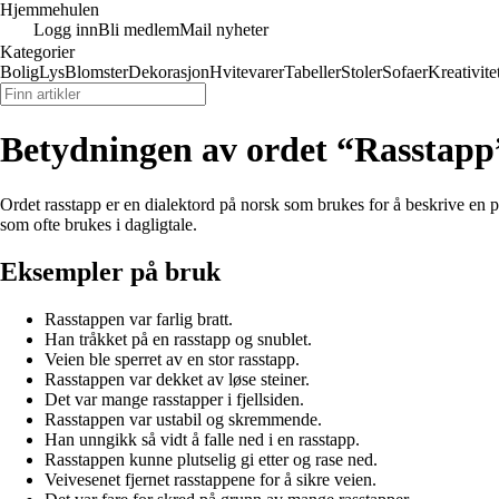
Hjemmehulen
Logg inn
Bli medlem
Mail nyheter
Kategorier
Bolig
Lys
Blomster
Dekorasjon
Hvitevarer
Tabeller
Stoler
Sofaer
Kreativite
Betydningen av ordet “Rasstapp
Ordet rasstapp er en dialektord på norsk som brukes for å beskrive en pe
som ofte brukes i dagligtale.
Eksempler på bruk
Rasstappen var farlig bratt.
Han tråkket på en rasstapp og snublet.
Veien ble sperret av en stor rasstapp.
Rasstappen var dekket av løse steiner.
Det var mange rasstapper i fjellsiden.
Rasstappen var ustabil og skremmende.
Han unngikk så vidt å falle ned i en rasstapp.
Rasstappen kunne plutselig gi etter og rase ned.
Veivesenet fjernet rasstappene for å sikre veien.