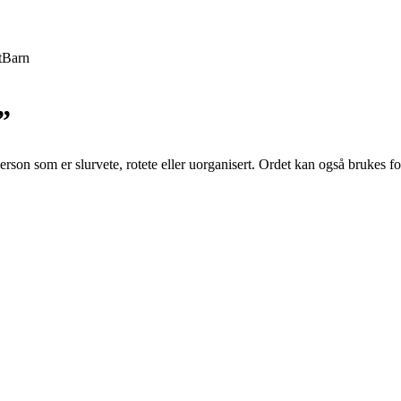
t
Barn
”
rson som er slurvete, rotete eller uorganisert. Ordet kan også brukes for