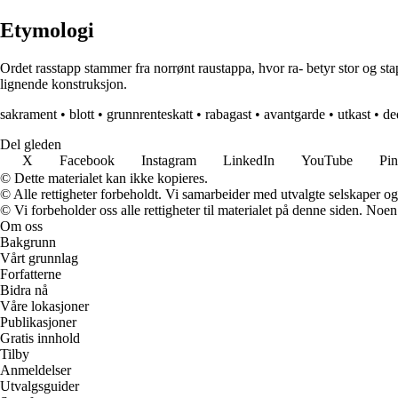
Etymologi
Ordet rasstapp stammer fra norrønt raustappa, hvor ra- betyr stor og stapp
lignende konstruksjon.
sakrament
•
blott
•
grunnrenteskatt
•
rabagast
•
avantgarde
•
utkast
•
de
Del gleden
X
Facebook
Instagram
LinkedIn
YouTube
Pin
© Dette materialet kan ikke kopieres.
© Alle rettigheter forbeholdt. Vi samarbeider med utvalgte selskaper o
© Vi forbeholder oss alle rettigheter til materialet på denne siden. Noe
Om oss
Bakgrunn
Vårt grunnlag
Forfatterne
Bidra nå
Våre lokasjoner
Publikasjoner
Gratis innhold
Tilby
Anmeldelser
Utvalgsguider