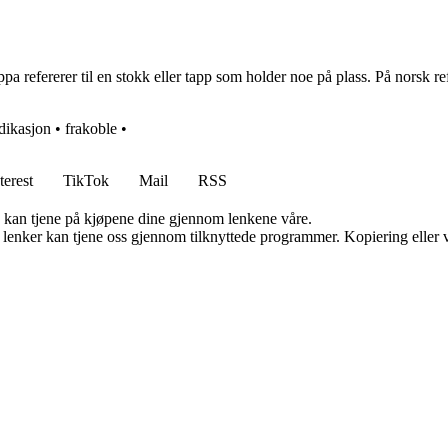
a refererer til en stokk eller tapp som holder noe på plass. På norsk refe
dikasjon
•
frakoble
•
terest
TikTok
Mail
RSS
g kan tjene på kjøpene dine gjennom lenkene våre.
n lenker kan tjene oss gjennom tilknyttede programmer. Kopiering eller v