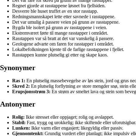
Det var fare for skred på grunn av mange rasstapper.
Regnet gjorde at rasstappene løsnet fra fjellsiden.
Desverre ble huset truffet av en stor rasstapp.
Redningsmannskapet lette etter savnede i rasstappene.
Det var umulig å passere veien på grunn av rasstappene.
Bygda ble isolert på grunn av rasstappene i veien.
Ekstremværet førte til mange rasstapper i området.
Rasstappen var så bratt at det var vanskelig å passere.
Geologene advarte om faren for rasstapper i området.
Lokalbefolkningen kjente til de farlige rasstappene i fjellet.
Rasstappen kunne plutselig gi etter og skape kaos.
Synonymer
Ras 1:
En plutselig massebevegelse av løs stein, jord og grus ned
Skred 2:
En plutselig forflytning av store mengder snø, stein elle
Erupsjonsstrøm 3:
En strøm av smeltet lava og stein som beveg
Antonymer
Rolig:
Ikke stresset eller oppjaget; rolig og avslappet.
Stabil:
Fast, trygg og urokkelig; ikke skiftende eller uforutsigbar
Lunken:
Ikke varm eller engasjert; likegyldig eller passiv.
Gjennomtenkt:
Grundig vurdert eller planlagt; ikke impulsiv ell