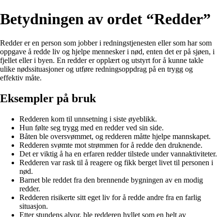
Betydningen av ordet “Redder”
Redder er en person som jobber i redningstjenesten eller som har som
oppgave å redde liv og hjelpe mennesker i nød, enten det er på sjøen, i
fjellet eller i byen. En redder er opplært og utstyrt for å kunne takle
ulike nødssituasjoner og utføre redningsoppdrag på en trygg og
effektiv måte.
Eksempler på bruk
Redderen kom til unnsetning i siste øyeblikk.
Hun følte seg trygg med en redder ved sin side.
Båten ble oversvømmet, og redderen måtte hjelpe mannskapet.
Redderen svømte mot strømmen for å redde den druknende.
Det er viktig å ha en erfaren redder tilstede under vannaktiviteter.
Redderen var rask til å reagere og fikk berget livet til personen i
nød.
Barnet ble reddet fra den brennende bygningen av en modig
redder.
Redderen risikerte sitt eget liv for å redde andre fra en farlig
situasjon.
Etter stundens alvor, ble redderen hyllet som en helt av