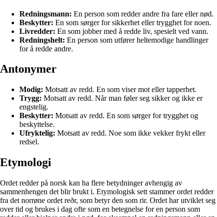
Redningsmann:
En person som redder andre fra fare eller nød.
Beskytter:
En som sørger for sikkerhet eller trygghet for noen.
Livredder:
En som jobber med å redde liv, spesielt ved vann.
Redningshelt:
En person som utfører heltemodige handlinger
for å redde andre.
Antonymer
Modig:
Motsatt av redd. En som viser mot eller tapperhet.
Trygg:
Motsatt av redd. Når man føler seg sikker og ikke er
engstelig.
Beskytter:
Motsatt av redd. En som sørger for trygghet og
beskyttelse.
Ufryktelig:
Motsatt av redd. Noe som ikke vekker frykt eller
redsel.
Etymologi
Ordet redder på norsk kan ha flere betydninger avhengig av
sammenhengen det blir brukt i. Etymologisk sett stammer ordet redder
fra det norrøne ordet reðr, som betyr den som rir. Ordet har utviklet seg
over tid og brukes i dag ofte som en betegnelse for en person som