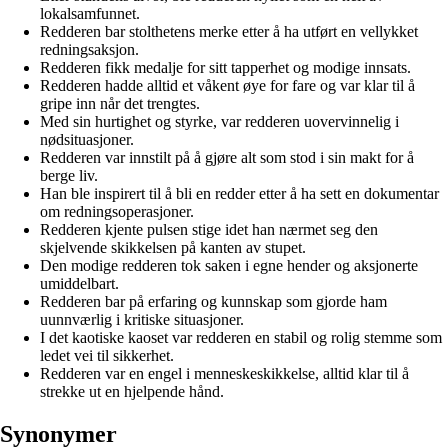
lokalsamfunnet.
Redderen bar stolthetens merke etter å ha utført en vellykket
redningsaksjon.
Redderen fikk medalje for sitt tapperhet og modige innsats.
Redderen hadde alltid et våkent øye for fare og var klar til å
gripe inn når det trengtes.
Med sin hurtighet og styrke, var redderen uovervinnelig i
nødsituasjoner.
Redderen var innstilt på å gjøre alt som stod i sin makt for å
berge liv.
Han ble inspirert til å bli en redder etter å ha sett en dokumentar
om redningsoperasjoner.
Redderen kjente pulsen stige idet han nærmet seg den
skjelvende skikkelsen på kanten av stupet.
Den modige redderen tok saken i egne hender og aksjonerte
umiddelbart.
Redderen bar på erfaring og kunnskap som gjorde ham
uunnværlig i kritiske situasjoner.
I det kaotiske kaoset var redderen en stabil og rolig stemme som
ledet vei til sikkerhet.
Redderen var en engel i menneskeskikkelse, alltid klar til å
strekke ut en hjelpende hånd.
Synonymer