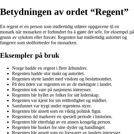
Betydningen av ordet “Regent”
En regent er en person som midlertidig utfører oppgavene til en
monark når monarken er forhindret fra å gjøre det selv, for eksempel på
grunn av sykdom eller fravær. Regenten har midlertidig autoritet og
fungerer som stedfortreder for monarken.
Eksempler på bruk
Norge hadde en regent i flere århundrer.
Regenten hadde stor makt og autoritet.
Regenten styrte landet med visdom og besluttsomhet.
På den tiden var regenten en av de mektigste i landet.
Regenten tok vare på nasjonens interesser.
Regenten ble hyllet av folket for sitt lederskap.
Regenten var kjent for sin rettferdighet og mildhet.
Samfunnet var trygt under regentens styre.
Regenten ble ansett som en viktig politisk figur.
Regentens tid markerer en spesiell periode i historien.
Regenten ble etterfulgt av en annen kongelig person.
Regenten ble husket for sine dyder og handlinger.
Regenten ble ansett som en forsvarer av landets interesser.