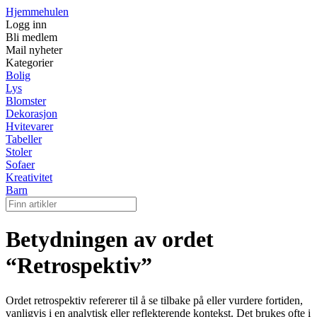
Hjemmehulen
Logg inn
Bli medlem
Mail nyheter
Kategorier
Bolig
Lys
Blomster
Dekorasjon
Hvitevarer
Tabeller
Stoler
Sofaer
Kreativitet
Barn
Betydningen av ordet
“Retrospektiv”
Ordet retrospektiv refererer til å se tilbake på eller vurdere fortiden,
vanligvis i en analytisk eller reflekterende kontekst. Det brukes ofte i