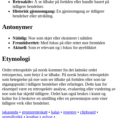
Retroaktiv:
Å se tilbake på fortiden eller handle basert på
tidligere hendelser.
Historisk gjennomgang:
En gjennomgang av tidligere
hendelser eller utvikling.
Antonymer
Nåtidig:
Noe som skjer eller eksisterer i nåtiden
Fremtidsrettet:
Med fokus på eller rettet mot fremtiden
Aktuell:
Som er relevant og i fokus for øyeblikket
Etymologi
Ordet retrospektiv på norsk kommer fra det latinske ordet
retrospectus, som betyr å se tilbake. På norsk brukes retrospektiv
som betegnelse på noe som ser tilbake på fortiden eller som tar
utgangspunkt i tidligere hendelser eller erfaringer. Dette kan for
eksempel være en retrospektiv analyse, evaluering eller vurdering av
noe som har skjedd tidligere. Ordet kan også brukes i kunst og
kultur for å beskrive en utstilling eller en presentasjon som viser
tidligere verk eller hendelser.
jakaranda
•
grunnrenteskatt
•
kalas
•
repetere
•
clipboard
•
sentrallyrikk
•
kostbar
•
avlyse
•