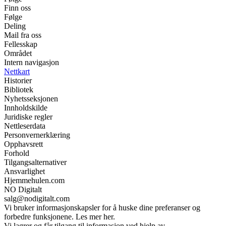
Finn oss
Følge
Deling
Mail fra oss
Fellesskap
Området
Intern navigasjon
Nettkart
Historier
Bibliotek
Nyhetsseksjonen
Innholdskilde
Juridiske regler
Nettleserdata
Personvernerklæring
Opphavsrett
Forhold
Tilgangsalternativer
Ansvarlighet
Hjemmehulen.com
NO Digitalt
salg@nodigitalt.com
Vi bruker informasjonskapsler for å huske dine preferanser og
forbedre funksjonene. Les mer her.
Vi lagrer og får tilgang til informasjon ved hjelp av