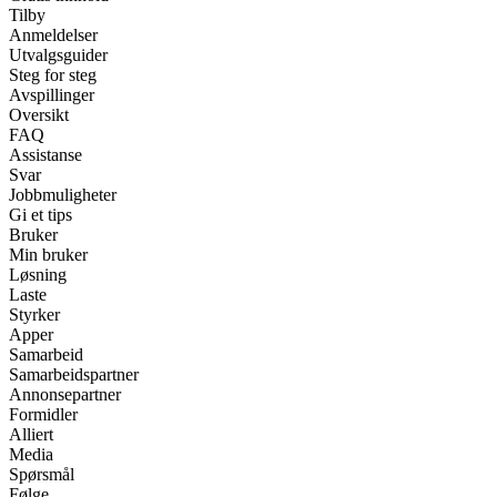
Tilby
Anmeldelser
Utvalgsguider
Steg for steg
Avspillinger
Oversikt
FAQ
Assistanse
Svar
Jobbmuligheter
Gi et tips
Bruker
Min bruker
Løsning
Laste
Styrker
Apper
Samarbeid
Samarbeidspartner
Annonsepartner
Formidler
Alliert
Media
Spørsmål
Følge