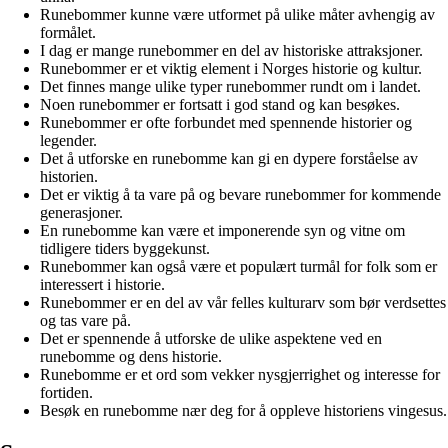
Runebommer kunne være utformet på ulike måter avhengig av
formålet.
I dag er mange runebommer en del av historiske attraksjoner.
Runebommer er et viktig element i Norges historie og kultur.
Det finnes mange ulike typer runebommer rundt om i landet.
Noen runebommer er fortsatt i god stand og kan besøkes.
Runebommer er ofte forbundet med spennende historier og
legender.
Det å utforske en runebomme kan gi en dypere forståelse av
historien.
Det er viktig å ta vare på og bevare runebommer for kommende
generasjoner.
En runebomme kan være et imponerende syn og vitne om
tidligere tiders byggekunst.
Runebommer kan også være et populært turmål for folk som er
interessert i historie.
Runebommer er en del av vår felles kulturarv som bør verdsettes
og tas vare på.
Det er spennende å utforske de ulike aspektene ved en
runebomme og dens historie.
Runebomme er et ord som vekker nysgjerrighet og interesse for
fortiden.
Besøk en runebomme nær deg for å oppleve historiens vingesus.