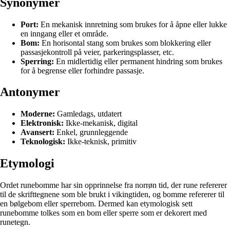
Synonymer
Port:
En mekanisk innretning som brukes for å åpne eller lukke
en inngang eller et område.
Bom:
En horisontal stang som brukes som blokkering eller
passasjekontroll på veier, parkeringsplasser, etc.
Sperring:
En midlertidig eller permanent hindring som brukes
for å begrense eller forhindre passasje.
Antonymer
Moderne:
Gamledags, utdatert
Elektronisk:
Ikke-mekanisk, digital
Avansert:
Enkel, grunnleggende
Teknologisk:
Ikke-teknisk, primitiv
Etymologi
Ordet runebomme har sin opprinnelse fra norrøn tid, der rune refererer
til de skrifttegnene som ble brukt i vikingtiden, og bomme refererer til
en bølgebom eller sperrebom. Dermed kan etymologisk sett
runebomme tolkes som en bom eller sperre som er dekorert med
runetegn.