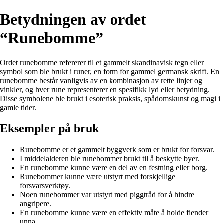
Betydningen av ordet
“Runebomme”
Ordet runebomme refererer til et gammelt skandinavisk tegn eller
symbol som ble brukt i runer, en form for gammel germansk skrift. En
runebomme består vanligvis av en kombinasjon av rette linjer og
vinkler, og hver rune representerer en spesifikk lyd eller betydning.
Disse symbolene ble brukt i esoterisk praksis, spådomskunst og magi i
gamle tider.
Eksempler på bruk
Runebomme er et gammelt byggverk som er brukt for forsvar.
I middelalderen ble runebommer brukt til å beskytte byer.
En runebomme kunne være en del av en festning eller borg.
Runebommer kunne være utstyrt med forskjellige
forsvarsverktøy.
Noen runebommer var utstyrt med piggtråd for å hindre
angripere.
En runebomme kunne være en effektiv måte å holde fiender
unna.