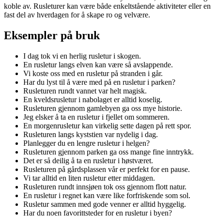
koble av. Rusleturer kan være både enkeltstående aktiviteter eller en
fast del av hverdagen for å skape ro og velvære.
Eksempler på bruk
I dag tok vi en herlig rusletur i skogen.
En rusletur langs elven kan være så avslappende.
Vi koste oss med en rusletur på stranden i går.
Har du lyst til å være med på en rusletur i parken?
Rusleturen rundt vannet var helt magisk.
En kveldsrusletur i nabolaget er alltid koselig.
Rusleturen gjennom gamlebyen ga oss mye historie.
Jeg elsker å ta en rusletur i fjellet om sommeren.
En morgenrusletur kan virkelig sette dagen på rett spor.
Rusleturen langs kyststien var nydelig i dag.
Planlegger du en lengre rusletur i helgen?
Rusleturen gjennom parken ga oss mange fine inntrykk.
Det er så deilig å ta en rusletur i høstværet.
Rusleturen på gårdsplassen vår er perfekt for en pause.
Vi tar alltid en liten rusletur etter middagen.
Rusleturen rundt innsjøen tok oss gjennom flott natur.
En rusletur i regnet kan være like forfriskende som sol.
Rusletur sammen med gode venner er alltid hyggelig.
Har du noen favorittsteder for en rusletur i byen?