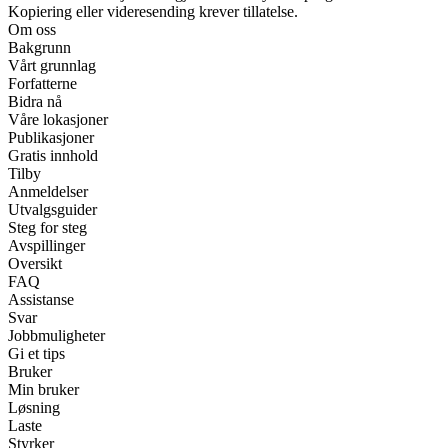
Kopiering eller videresending krever tillatelse.
Om oss
Bakgrunn
Vårt grunnlag
Forfatterne
Bidra nå
Våre lokasjoner
Publikasjoner
Gratis innhold
Tilby
Anmeldelser
Utvalgsguider
Steg for steg
Avspillinger
Oversikt
FAQ
Assistanse
Svar
Jobbmuligheter
Gi et tips
Bruker
Min bruker
Løsning
Laste
Styrker