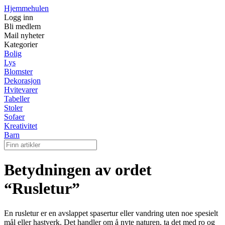
Hjemmehulen
Logg inn
Bli medlem
Mail nyheter
Kategorier
Bolig
Lys
Blomster
Dekorasjon
Hvitevarer
Tabeller
Stoler
Sofaer
Kreativitet
Barn
Betydningen av ordet
“Rusletur”
En rusletur er en avslappet spasertur eller vandring uten noe spesielt
mål eller hastverk. Det handler om å nyte naturen, ta det med ro og