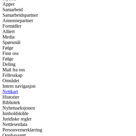
Apper
Samarbeid
Samarbeidspartner
Annonsepartner
Formidler
Alliert
Media
Spørsmål
Følge
Finn oss
Følge
Deling
Mail fra oss
Fellesskap
Området
Intern navigasjon
Nettkart
Historier
Bibliotek
Nyhetsseksjonen
Innholdskilde
Juridiske regler
Nettleserdata
Personvernerklæring
Opphavsrett