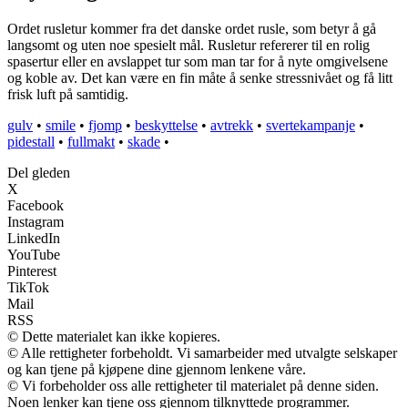
Ordet rusletur kommer fra det danske ordet rusle, som betyr å gå
langsomt og uten noe spesielt mål. Rusletur refererer til en rolig
spasertur eller en avslappet tur som man tar for å nyte omgivelsene
og koble av. Det kan være en fin måte å senke stressnivået og få litt
frisk luft på samtidig.
gulv
•
smile
•
fjomp
•
beskyttelse
•
avtrekk
•
svertekampanje
•
pidestall
•
fullmakt
•
skade
•
Del gleden
X
Facebook
Instagram
LinkedIn
YouTube
Pinterest
TikTok
Mail
RSS
© Dette materialet kan ikke kopieres.
© Alle rettigheter forbeholdt. Vi samarbeider med utvalgte selskaper
og kan tjene på kjøpene dine gjennom lenkene våre.
© Vi forbeholder oss alle rettigheter til materialet på denne siden.
Noen lenker kan tjene oss gjennom tilknyttede programmer.