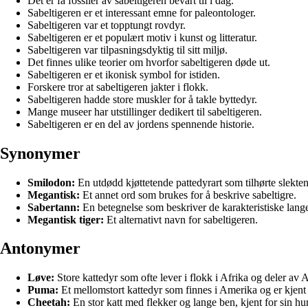
Det er få fossiler av sabeltigeren bevart til i dag.
Sabeltigeren er et interessant emne for paleontologer.
Sabeltigeren var et topptungt rovdyr.
Sabeltigeren er et populært motiv i kunst og litteratur.
Sabeltigeren var tilpasningsdyktig til sitt miljø.
Det finnes ulike teorier om hvorfor sabeltigeren døde ut.
Sabeltigeren er et ikonisk symbol for istiden.
Forskere tror at sabeltigeren jakter i flokk.
Sabeltigeren hadde store muskler for å takle byttedyr.
Mange museer har utstillinger dedikert til sabeltigeren.
Sabeltigeren er en del av jordens spennende historie.
Synonymer
Smilodon:
En utdødd kjøttetende pattedyrart som tilhørte slekte
Megantisk:
Et annet ord som brukes for å beskrive sabeltigre.
Sabertann:
En betegnelse som beskriver de karakteristiske lang
Megantisk tiger:
Et alternativt navn for sabeltigeren.
Antonymer
Løve:
Store kattedyr som ofte lever i flokk i Afrika og deler av A
Puma:
Et mellomstort kattedyr som finnes i Amerika og er kjent 
Cheetah:
En stor katt med flekker og lange ben, kjent for sin hur