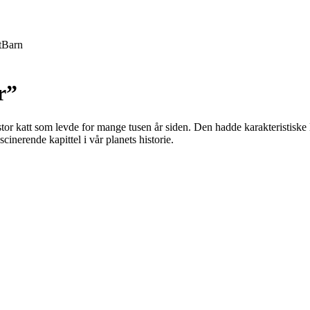
t
Barn
r”
stor katt som levde for mange tusen år siden. Den hadde karakteristiske
scinerende kapittel i vår planets historie.
.