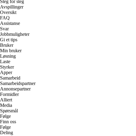
Steg for steg
Avspillinger
Oversikt
FAQ
Assistanse
Svar
Jobbmuligheter
Gi et tips
Bruker
Min bruker
Løsning
Laste
Styrker
Apper
Samarbeid
Samarbeidspartner
Annonsepartner
Formidler
Alliert
Media
Spørsmål
Følge
Finn oss
Følge
Deling