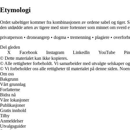
Etymologi
Ordet sabeltiger kommer fra kombinasjonen av ordene sabel og tiger. Sab
den utdødde arten av tigere med store fortenner som minnet om sverd elle
privatperson
•
droneangrep
•
dogma
•
tremenning
•
plagiere
•
overforb
Del gleden
X
Facebook
Instagram
LinkedIn
YouTube
Pin
© Dette materialet kan ikke kopieres.
© Alle rettigheter forbeholdt. Vi samarbeider med utvalgte selskaper o
© Vi forbeholder oss alle rettigheter til materialet på denne siden. Noe
Om oss
Bakgrunn
Vårt grunnlag
Forfatterne
Bidra nå
Våre lokasjoner
Publikasjoner
Gratis innhold
Tilby
Anmeldelser
Utvalgsguider