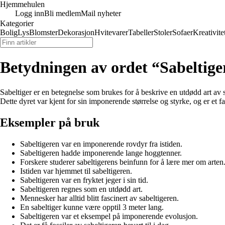
Hjemmehulen
Logg inn
Bli medlem
Mail nyheter
Kategorier
Bolig
Lys
Blomster
Dekorasjon
Hvitevarer
Tabeller
Stoler
Sofaer
Kreativite
Betydningen av ordet “Sabeltige
Sabeltiger er en betegnelse som brukes for å beskrive en utdødd art av 
Dette dyret var kjent for sin imponerende størrelse og styrke, og er et fa
Eksempler på bruk
Sabeltigeren var en imponerende rovdyr fra istiden.
Sabeltigeren hadde imponerende lange hoggtenner.
Forskere studerer sabeltigerens beinfunn for å lære mer om arten
Istiden var hjemmet til sabeltigeren.
Sabeltigeren var en fryktet jeger i sin tid.
Sabeltigeren regnes som en utdødd art.
Mennesker har alltid blitt fascinert av sabeltigeren.
En sabeltiger kunne være opptil 3 meter lang.
Sabeltigeren var et eksempel på imponerende evolusjon.