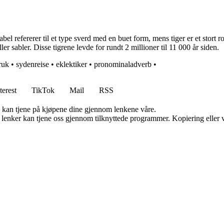
el refererer til et type sverd med en buet form, mens tiger er et stort
r sabler. Disse tigrene levde for rundt 2 millioner til 11 000 år siden.
ruk
•
sydenreise
•
eklektiker
•
pronominaladverb
•
terest
TikTok
Mail
RSS
g kan tjene på kjøpene dine gjennom lenkene våre.
n lenker kan tjene oss gjennom tilknyttede programmer. Kopiering eller v