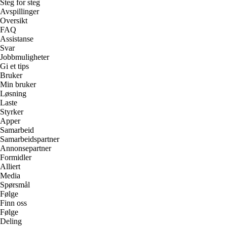
Steg for steg
Avspillinger
Oversikt
FAQ
Assistanse
Svar
Jobbmuligheter
Gi et tips
Bruker
Min bruker
Løsning
Laste
Styrker
Apper
Samarbeid
Samarbeidspartner
Annonsepartner
Formidler
Alliert
Media
Spørsmål
Følge
Finn oss
Følge
Deling