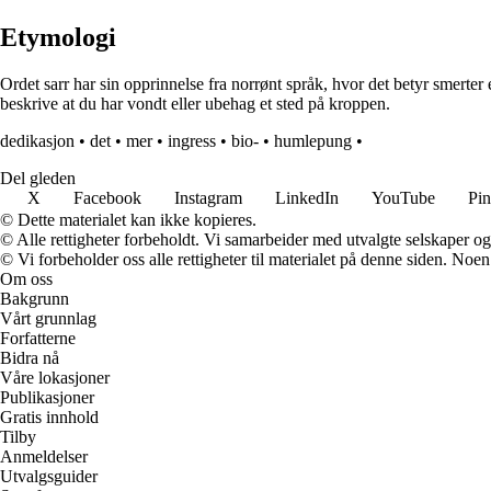
Etymologi
Ordet sarr har sin opprinnelse fra norrønt språk, hvor det betyr smerter 
beskrive at du har vondt eller ubehag et sted på kroppen.
dedikasjon
•
det
•
mer
•
ingress
•
bio-
•
humlepung
•
Del gleden
X
Facebook
Instagram
LinkedIn
YouTube
Pin
© Dette materialet kan ikke kopieres.
© Alle rettigheter forbeholdt. Vi samarbeider med utvalgte selskaper o
© Vi forbeholder oss alle rettigheter til materialet på denne siden. Noe
Om oss
Bakgrunn
Vårt grunnlag
Forfatterne
Bidra nå
Våre lokasjoner
Publikasjoner
Gratis innhold
Tilby
Anmeldelser
Utvalgsguider