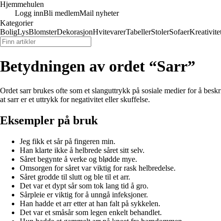
Hjemmehulen
Logg inn
Bli medlem
Mail nyheter
Kategorier
Bolig
Lys
Blomster
Dekorasjon
Hvitevarer
Tabeller
Stoler
Sofaer
Kreativite
Betydningen av ordet “Sarr”
Ordet sarr brukes ofte som et slanguttrykk på sosiale medier for å beskriv
at sarr er et uttrykk for negativitet eller skuffelse.
Eksempler på bruk
Jeg fikk et sår på fingeren min.
Han klarte ikke å helbrede såret sitt selv.
Såret begynte å verke og blødde mye.
Omsorgen for såret var viktig for rask helbredelse.
Såret grodde til slutt og ble til et arr.
Det var et dypt sår som tok lang tid å gro.
Sårpleie er viktig for å unngå infeksjoner.
Han hadde et arr etter at han falt på sykkelen.
Det var et småsår som legen enkelt behandlet.