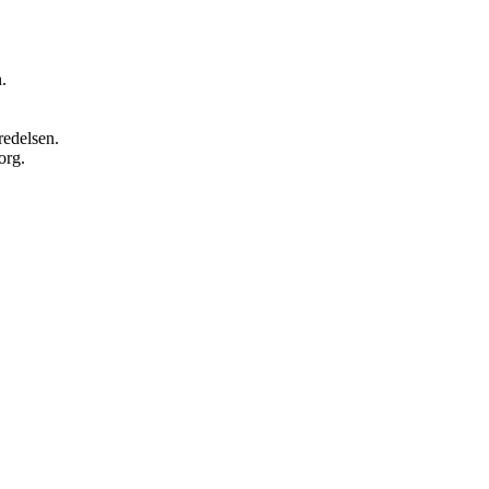
.
redelsen.
org.