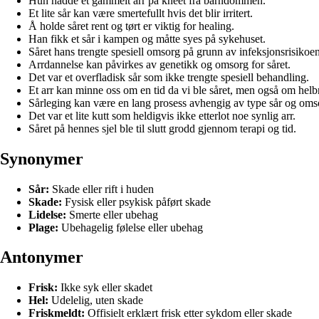
Hun hadde et gammelt arr på kneet fra barndommen.
Et lite sår kan være smertefullt hvis det blir irritert.
Å holde såret rent og tørt er viktig for healing.
Han fikk et sår i kampen og måtte syes på sykehuset.
Såret hans trengte spesiell omsorg på grunn av infeksjonsrisikoen
Arrdannelse kan påvirkes av genetikk og omsorg for såret.
Det var et overfladisk sår som ikke trengte spesiell behandling.
Et arr kan minne oss om en tid da vi ble såret, men også om helb
Sårleging kan være en lang prosess avhengig av type sår og oms
Det var et lite kutt som heldigvis ikke etterlot noe synlig arr.
Såret på hennes sjel ble til slutt grodd gjennom terapi og tid.
Synonymer
Sår:
Skade eller rift i huden
Skade:
Fysisk eller psykisk påført skade
Lidelse:
Smerte eller ubehag
Plage:
Ubehagelig følelse eller ubehag
Antonymer
Frisk:
Ikke syk eller skadet
Hel:
Udelelig, uten skade
Friskmeldt:
Offisielt erklært frisk etter sykdom eller skade