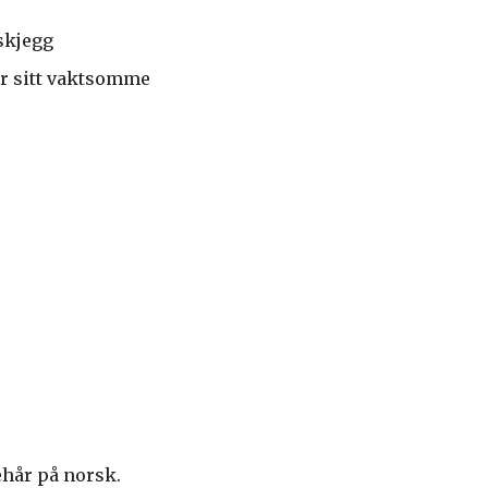
skjegg
or sitt vaktsomme
ehår på norsk.