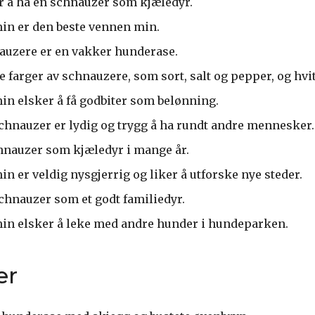
er å ha en schnauzer som kjæledyr.
in er den beste vennen min.
auzere er en vakker hunderase.
e farger av schnauzere, som sort, salt og pepper, og hvit
n elsker å få godbiter som belønning.
schnauzer er lydig og trygg å ha rundt andre mennesker.
chnauzer som kjæledyr i mange år.
n er veldig nysgjerrig og liker å utforske nye steder.
schnauzer som et godt familiedyr.
in elsker å leke med andre hunder i hundeparken.
er