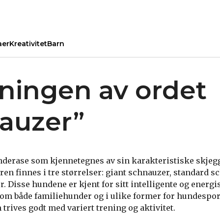
aer
Kreativitet
Barn
ningen av ordet
auzer”
nderase som kjennetegnes av sin karakteristiske skjeg
en finnes i tre størrelser: giant schnauzer, standard s
. Disse hundene er kjent for sitt intelligente og ener
om både familiehunder og i ulike former for hundespor
 trives godt med variert trening og aktivitet.