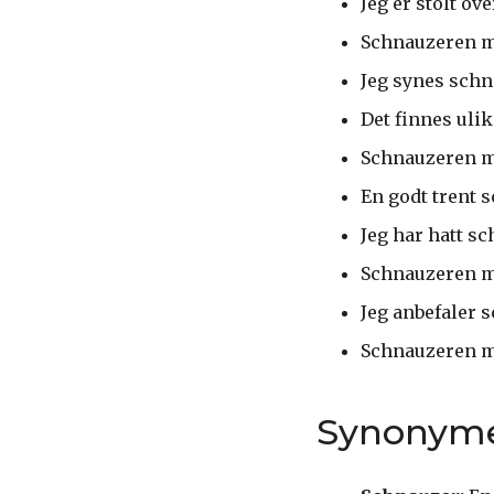
Jeg er stolt ov
Schnauzeren m
Jeg synes schn
Det finnes ulik
Schnauzeren mi
En godt trent 
Jeg har hatt s
Schnauzeren mi
Jeg anbefaler 
Schnauzeren m
Synonym