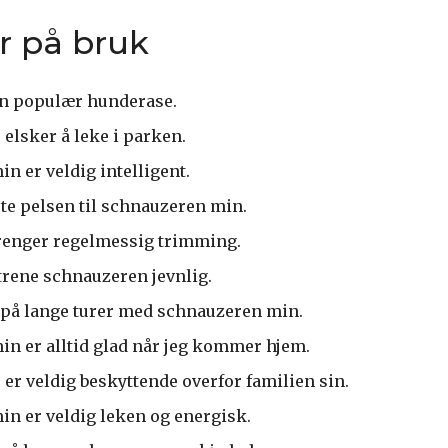
r på bruk
en populær hunderase.
elsker å leke i parken.
n er veldig intelligent.
ste pelsen til schnauzeren min.
renger regelmessig trimming.
 trene schnauzeren jevnlig.
å på lange turer med schnauzeren min.
n er alltid glad når jeg kommer hjem.
er veldig beskyttende overfor familien sin.
n er veldig leken og energisk.