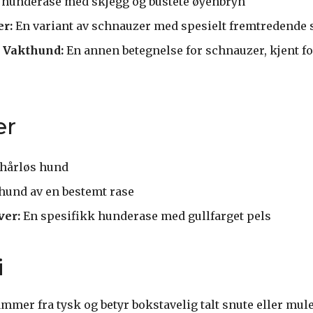
hunderase med skjegg og bustete øyenbryn
r:
En variant av schnauzer med spesielt fremtredende 
 Vakthund:
En annen betegnelse for schnauzer, kjent f
er
 hårløs hund
hund av en bestemt rase
ver:
En spesifikk hunderase med gullfarget pels
i
mmer fra tysk og betyr bokstavelig talt snute eller mul