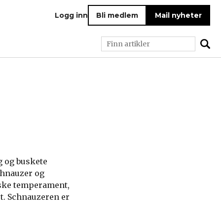
Logg inn
Bli medlem
Mail nyheter
g og buskete
chnauzer og
giske temperament,
t. Schnauzeren er