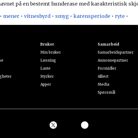
avnet på en bestemt hunderase med karakteristisk skje
•
mener
•
vitnesbyrd
•
smyg
•
karensperiode
•
ryte
•
t
Bruker
Samarbeid
Min bruker
Samarbeidspartner
se
Løsning
Annonsepartner
Laste
Formidler
gheter
Styrker
Alliert
Apper
Media
Spørsmål