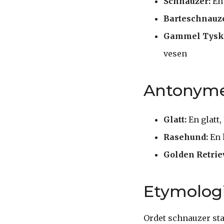
Schnauzer:
En 
Barteschnauze
Gammel Tysk
vesen
Antonym
Glatt:
En glatt,
Rasehund:
En 
Golden Retrie
Etymolog
Ordet schnauzer sta