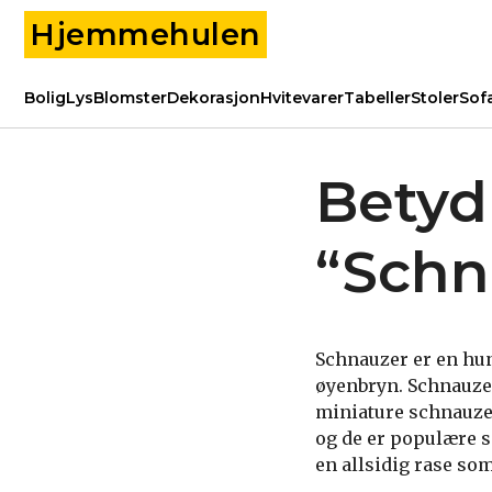
Hjemmehulen
Bolig
Lys
Blomster
Dekorasjon
Hvitevarer
Tabeller
Stoler
Sof
Betyd
“Schn
Schnauzer er en hu
øyenbryn. Schnauzer
miniature schnauzer
og de er populære s
en allsidig rase som