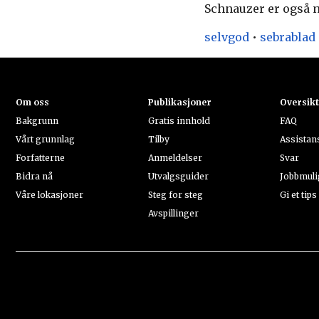
Schnauzer er også n
selvgod
•
sebrablad
Om oss
Publikasjoner
Oversik
Bakgrunn
Gratis innhold
FAQ
Vårt grunnlag
Tilby
Assistan
Forfatterne
Anmeldelser
Svar
Bidra nå
Utvalgsguider
Jobbmuli
Våre lokasjoner
Steg for steg
Gi et tips
Avspillinger