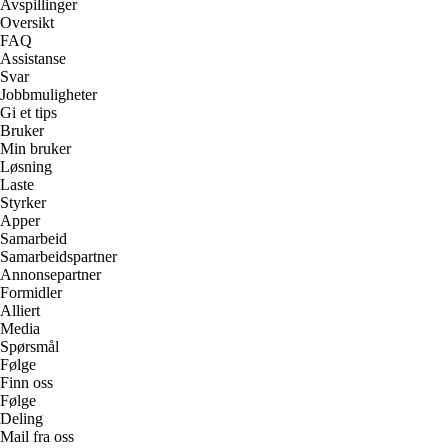
Avspillinger
Oversikt
FAQ
Assistanse
Svar
Jobbmuligheter
Gi et tips
Bruker
Min bruker
Løsning
Laste
Styrker
Apper
Samarbeid
Samarbeidspartner
Annonsepartner
Formidler
Alliert
Media
Spørsmål
Følge
Finn oss
Følge
Deling
Mail fra oss