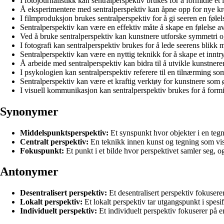
I fotojournalistikk kan sentralperspektiv brukes for å formidle et 
Å eksperimentere med sentralperspektiv kan åpne opp for nye kr
I filmproduksjon brukes sentralperspektiv for å gi seeren en følels
Sentralperspektiv kan være en effektiv måte å skape en følelse av
Ved å bruke sentralperspektiv kan kunstnere utforske symmetri og
I fotografi kan sentralperspektiv brukes for å lede seerens blikk m
Sentralperspektiv kan være en nyttig teknikk for å skape et inntr
Å arbeide med sentralperspektiv kan bidra til å utvikle kunstne
I psykologien kan sentralperspektiv referere til en tilnærming so
Sentralperspektiv kan være et kraftig verktøy for kunstnere som ø
I visuell kommunikasjon kan sentralperspektiv brukes for å formi
Synonymer
Middelspunktsperspektiv:
Et synspunkt hvor objekter i en tegnin
Centralt perspektiv:
En teknikk innen kunst og tegning som viser 
Fokuspunkt:
Et punkt i et bilde hvor perspektivet samler seg, og
Antonymer
Desentralisert perspektiv:
Et desentralisert perspektiv fokuserer 
Lokalt perspektiv:
Et lokalt perspektiv tar utgangspunkt i spesif
Individuelt perspektiv:
Et individuelt perspektiv fokuserer på en