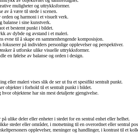
inntrykk av objektivitet og sannferdighet.
eative muligheter og uttrykksformer.
e av å være til stede i scenen.
 orden og harmoni i et visuelt verk.
 balanse i sine kunstverk.
ot et bestemt punkt i bildet.
ykk av dybde og avstand i et maleri.
rens evne til å skape en sammenhengende komposisjon.
m fokuserer på individers personlige opplevelser og perspektiver.
nsker å utforske ulike visuelle uttrykksformer.
dle en følelse av balanse og orden i design.
g eller maleri vises slik de ser ut fra et spesifikt sentralt punkt.
objekter i forhold til et sentralt punkt i bildet.
 hvor objektene har sin mest detaljerte gjengivelse.
på ulike deler eller enheter i stedet for en sentral enhet eller helhet.
ikke steder eller områder, i motsetning til en overordnet eller sentral pos
keltpersoners opplevelser, meninger og handlinger, i kontrast til et kolle