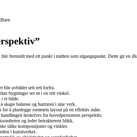
t
Barn
rspektiv”
lir fremstilt med ett punkt i midten som utgangspunkt. Dette gir en illu
blir avbildet sett rett forfra.
dan bygninger ser ut i en rett vinkel.
i et bilde.
 å skape balanse og harmoni i sine verk.
n for å planlegge rommets layout på en effektiv måte.
hvor handlingen beskrives fra hovedpersonens perspektiv.
somheten og leder betrakterens blikk.
rske ulike komposisjoner og vinkler.
orden i kunstverket.