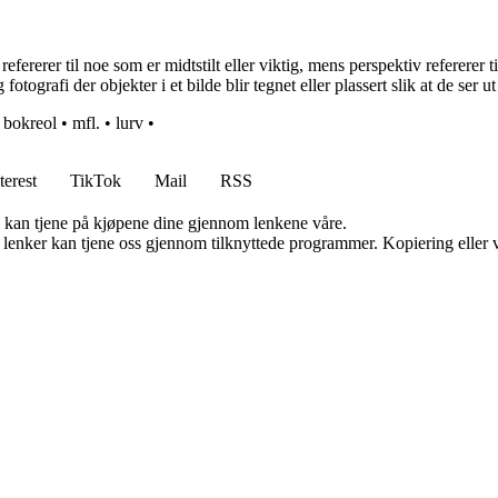
refererer til noe som er midtstilt eller viktig, mens perspektiv refererer t
otografi der objekter i et bilde blir tegnet eller plassert slik at de ser ut
•
bokreol
•
mfl.
•
lurv
•
terest
TikTok
Mail
RSS
g kan tjene på kjøpene dine gjennom lenkene våre.
n lenker kan tjene oss gjennom tilknyttede programmer. Kopiering eller v