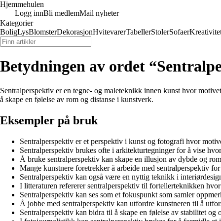
Hjemmehulen
Logg inn
Bli medlem
Mail nyheter
Kategorier
Bolig
Lys
Blomster
Dekorasjon
Hvitevarer
Tabeller
Stoler
Sofaer
Kreativite
Betydningen av ordet “Sentralpe
Sentralperspektiv er en tegne- og maleteknikk innen kunst hvor motivet b
å skape en følelse av rom og distanse i kunstverk.
Eksempler på bruk
Sentralperspektiv er et perspektiv i kunst og fotografi hvor motivet 
Sentralperspektiv brukes ofte i arkitekturtegninger for å vise hvor
Å bruke sentralperspektiv kan skape en illusjon av dybde og rom 
Mange kunstnere foretrekker å arbeide med sentralperspektiv for
Sentralperspektiv kan også være en nyttig teknikk i interiørdesig
I litteraturen refererer sentralperspektiv til fortellerteknikken 
Sentralperspektiv kan ses som et fokuspunkt som samler oppmerk
Å jobbe med sentralperspektiv kan utfordre kunstneren til å utfo
Sentralperspektiv kan bidra til å skape en følelse av stabilitet og 