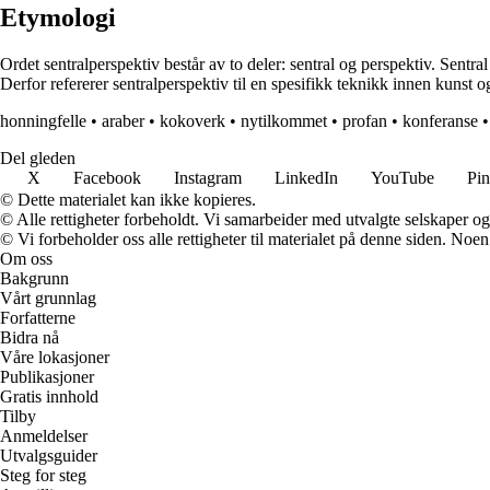
Etymologi
Ordet sentralperspektiv består av to deler: sentral og perspektiv. Sentral 
Derfor refererer sentralperspektiv til en spesifikk teknikk innen kunst og f
honningfelle
•
araber
•
kokoverk
•
nytilkommet
•
profan
•
konferanse
Del gleden
X
Facebook
Instagram
LinkedIn
YouTube
Pin
© Dette materialet kan ikke kopieres.
© Alle rettigheter forbeholdt. Vi samarbeider med utvalgte selskaper o
© Vi forbeholder oss alle rettigheter til materialet på denne siden. Noe
Om oss
Bakgrunn
Vårt grunnlag
Forfatterne
Bidra nå
Våre lokasjoner
Publikasjoner
Gratis innhold
Tilby
Anmeldelser
Utvalgsguider
Steg for steg