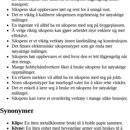
transport.
Sikspens skal oppbevares tørt og rent for å unngå rust.
Det er viktig å kalibrere sikspensen regelmessig for nøyaktige
målinger.
En ingeniør vil alltid ha en sikspens med seg på byggeplassen.
Å velge riktig sikspens kan gjøre arbeidet mye enklere og mer
effektivt.
Sikspens er et viktig verktøy innen landmåling og konstruksjon.
Det finnes elektroniske sikspenstyper som gir enda mer
nøyaktige målinger.
Sikspens bør oppbevares et sted hvor den er lett tilgjengelig når
den trengs.
Mange hobbyhåndverkere liker å bruke sikspens for nøyaktige
oppmålinger.
En erfaren snekker vil alltid ha en sikspens med seg på jobb.
Noen sikspenstyper har innebygd vater for å sikre rette vinkler.
Det er enkelt å lære seg å bruke en sikspens for nøyaktige
målinger.
Sikspens kan være et uvurderlig verktøy i mange ulike bransjer.
Synonymer
Klips:
En liten metallklemme brukt til å holde papir sammen.
Klype:
En liten enhet med bevegelige armer som brukes til å