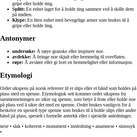
gripe eller holde ting.
Splitt:
En enhet laget for å holde ting sammen ved å skille dem
på midten.
Klype:
En liten enhet med bevegelige armer som brukes til å
gripe eller holde ting.
Antonymer
undersøke:
Å nøye granske eller inspisere noe.
avdekke:
Å bringe noe skjult eller hemmelig til overflaten.
røpe:
Å avsløre eller gi bort en hemmelighet eller informasjon.
Etymologi
Ordet sikspens på norsk refererer til et slips eller et bånd som holdes på
plass med en spenne. Etymologisk sett kommer ordet sikspens fra
sammensetningen av sikre og spenne, som betyr å feste eller holde noe
på plass ved å sikre det med en spenne. Ordet brukes vanligvis for å
beskrive en spesiell type spenne som brukes til å holde slips eller andre
bånd på plass, spesielt i formelle antrekk eller i spesielle anledninger.
nese
•
slak
•
koherent
•
monument
•
innledning
•
anamnese
•
sinnssyk
•