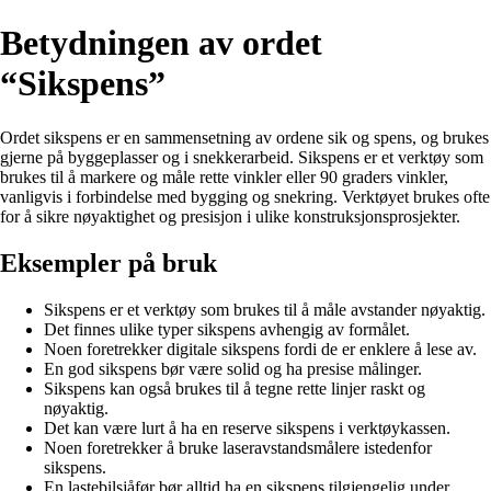
Betydningen av ordet
“Sikspens”
Ordet sikspens er en sammensetning av ordene sik og spens, og brukes
gjerne på byggeplasser og i snekkerarbeid. Sikspens er et verktøy som
brukes til å markere og måle rette vinkler eller 90 graders vinkler,
vanligvis i forbindelse med bygging og snekring. Verktøyet brukes ofte
for å sikre nøyaktighet og presisjon i ulike konstruksjonsprosjekter.
Eksempler på bruk
Sikspens er et verktøy som brukes til å måle avstander nøyaktig.
Det finnes ulike typer sikspens avhengig av formålet.
Noen foretrekker digitale sikspens fordi de er enklere å lese av.
En god sikspens bør være solid og ha presise målinger.
Sikspens kan også brukes til å tegne rette linjer raskt og
nøyaktig.
Det kan være lurt å ha en reserve sikspens i verktøykassen.
Noen foretrekker å bruke laseravstandsmålere istedenfor
sikspens.
En lastebilsjåfør bør alltid ha en sikspens tilgjengelig under