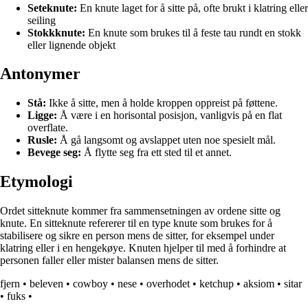
Seteknute:
En knute laget for å sitte på, ofte brukt i klatring eller
seiling
Stokkknute:
En knute som brukes til å feste tau rundt en stokk
eller lignende objekt
Antonymer
Stå:
Ikke å sitte, men å holde kroppen oppreist på føttene.
Ligge:
Å være i en horisontal posisjon, vanligvis på en flat
overflate.
Rusle:
Å gå langsomt og avslappet uten noe spesielt mål.
Bevege seg:
Å flytte seg fra ett sted til et annet.
Etymologi
Ordet sitteknute kommer fra sammensetningen av ordene sitte og
knute. En sitteknute refererer til en type knute som brukes for å
stabilisere og sikre en person mens de sitter, for eksempel under
klatring eller i en hengekøye. Knuten hjelper til med å forhindre at
personen faller eller mister balansen mens de sitter.
fjern
•
beleven
•
cowboy
•
nese
•
overhodet
•
ketchup
•
aksiom
•
sitar
•
fuks
•