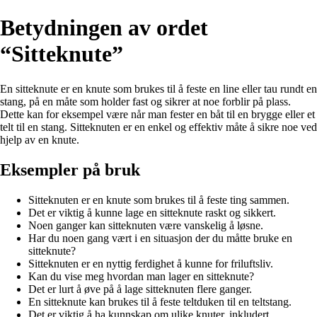
Betydningen av ordet
“Sitteknute”
En sitteknute er en knute som brukes til å feste en line eller tau rundt en
stang, på en måte som holder fast og sikrer at noe forblir på plass.
Dette kan for eksempel være når man fester en båt til en brygge eller et
telt til en stang. Sitteknuten er en enkel og effektiv måte å sikre noe ved
hjelp av en knute.
Eksempler på bruk
Sitteknuten er en knute som brukes til å feste ting sammen.
Det er viktig å kunne lage en sitteknute raskt og sikkert.
Noen ganger kan sitteknuten være vanskelig å løsne.
Har du noen gang vært i en situasjon der du måtte bruke en
sitteknute?
Sitteknuten er en nyttig ferdighet å kunne for friluftsliv.
Kan du vise meg hvordan man lager en sitteknute?
Det er lurt å øve på å lage sitteknuten flere ganger.
En sitteknute kan brukes til å feste teltduken til en teltstang.
Det er viktig å ha kunnskap om ulike knuter, inkludert