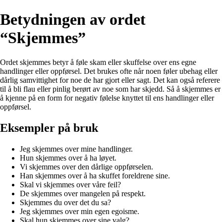
Betydningen av ordet
“Skjemmes”
Ordet skjemmes betyr å føle skam eller skuffelse over ens egne
handlinger eller oppførsel. Det brukes ofte når noen føler ubehag eller
dårlig samvittighet for noe de har gjort eller sagt. Det kan også referere
til å bli flau eller pinlig berørt av noe som har skjedd. Så å skjemmes er
å kjenne på en form for negativ følelse knyttet til ens handlinger eller
oppførsel.
Eksempler på bruk
Jeg skjemmes over mine handlinger.
Hun skjemmes over å ha løyet.
Vi skjemmes over den dårlige oppførselen.
Han skjemmes over å ha skuffet foreldrene sine.
Skal vi skjemmes over våre feil?
De skjemmes over mangelen på respekt.
Skjemmes du over det du sa?
Jeg skjemmes over min egen egoisme.
Skal hun skjemmes over sine valg?