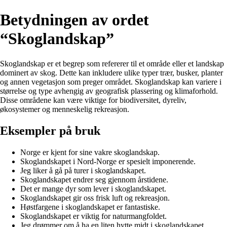
Betydningen av ordet
“Skoglandskap”
Skoglandskap er et begrep som refererer til et område eller et landskap
dominert av skog. Dette kan inkludere ulike typer trær, busker, planter
og annen vegetasjon som preger området. Skoglandskap kan variere i
størrelse og type avhengig av geografisk plassering og klimaforhold.
Disse områdene kan være viktige for biodiversitet, dyreliv,
økosystemer og menneskelig rekreasjon.
Eksempler på bruk
Norge er kjent for sine vakre skoglandskap.
Skoglandskapet i Nord-Norge er spesielt imponerende.
Jeg liker å gå på turer i skoglandskapet.
Skoglandskapet endrer seg gjennom årstidene.
Det er mange dyr som lever i skoglandskapet.
Skoglandskapet gir oss frisk luft og rekreasjon.
Høstfargene i skoglandskapet er fantastiske.
Skoglandskapet er viktig for naturmangfoldet.
Jeg drømmer om å ha en liten hytte midt i skoglandskapet.