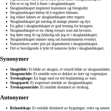
Det er ro og fred å finne i skoglandskapet.
Skoglandskapet inspirerer kunstnere og fotografer.
Skoglandskapet bidrar til å regulere klimaet.
Jeg elsker lukten av skoglandskapet etter regnet.
Skoglandskapet gir næring til mange planter og dyr.
En gåtur i skoglandskapet er god trening for kroppen.
Skoglandskapet er en viktig ressurs som må bevares.
Jeg føler meg fri og lykkelig når jeg er i skoglandskapet.
Skoglandskapet minner meg om barndommens eventyr.
Naturelskere setter pris på skjønnheten i skoglandskapet.
Det er beroligende å lytte til naturens lyder i skoglandskapet.
Synonymer
Skogbilde:
Et bilde av skogen, et visuelt bilde av skogsområdet.
Skogområde:
Et område som er dekket av trær og vegetasjon.
Treskoghage:
En hage med en tett beplantning av trær.
Skogsparti:
Et avgrenset område av skoglandskapet.
Treskogsområde:
Et område dominert av treskog.
Antonymer
Bylandskap:
Et område dominert av bygninger, veier og annen