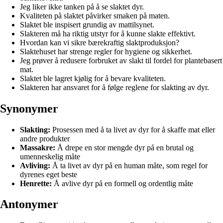
Jeg liker ikke tanken på å se slaktet dyr.
Kvaliteten på slaktet påvirker smaken på maten.
Slaktet ble inspisert grundig av mattilsynet.
Slakteren må ha riktig utstyr for å kunne slakte effektivt.
Hvordan kan vi sikre bærekraftig slaktproduksjon?
Slaktehuset har strenge regler for hygiene og sikkerhet.
Jeg prøver å redusere forbruket av slakt til fordel for plantebasert
mat.
Slaktet ble lagret kjølig for å bevare kvaliteten.
Slakteren har ansvaret for å følge reglene for slakting av dyr.
Synonymer
Slakting:
Prosessen med å ta livet av dyr for å skaffe mat eller
andre produkter
Massakre:
Å drepe en stor mengde dyr på en brutal og
umenneskelig måte
Avliving:
Å ta livet av dyr på en human måte, som regel for
dyrenes eget beste
Henrette:
Å avlive dyr på en formell og ordentlig måte
Antonymer