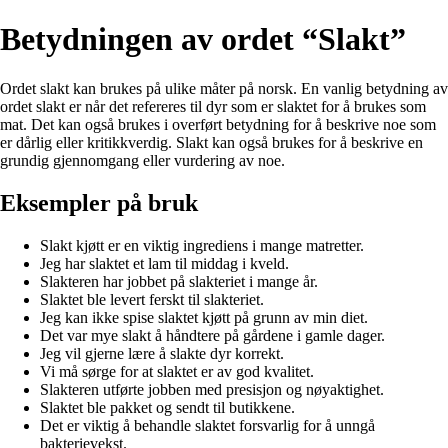
Betydningen av ordet “Slakt”
Ordet slakt kan brukes på ulike måter på norsk. En vanlig betydning av
ordet slakt er når det refereres til dyr som er slaktet for å brukes som
mat. Det kan også brukes i overført betydning for å beskrive noe som
er dårlig eller kritikkverdig. Slakt kan også brukes for å beskrive en
grundig gjennomgang eller vurdering av noe.
Eksempler på bruk
Slakt kjøtt er en viktig ingrediens i mange matretter.
Jeg har slaktet et lam til middag i kveld.
Slakteren har jobbet på slakteriet i mange år.
Slaktet ble levert ferskt til slakteriet.
Jeg kan ikke spise slaktet kjøtt på grunn av min diet.
Det var mye slakt å håndtere på gårdene i gamle dager.
Jeg vil gjerne lære å slakte dyr korrekt.
Vi må sørge for at slaktet er av god kvalitet.
Slakteren utførte jobben med presisjon og nøyaktighet.
Slaktet ble pakket og sendt til butikkene.
Det er viktig å behandle slaktet forsvarlig for å unngå
bakterievekst.