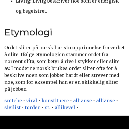
Livlig:
Livlig beskriver noe som er energisk
og begeistret.
Etymologi
Ordet sliter på norsk har sin opprinnelse fra verbet
å slite. Ifølge etymologien stammer ordet fra
norrønt slíta, som betyr å rive i stykker eller slite
av. I moderne norsk brukes ordet sliter ofte for å
beskrive noen som jobber hardt eller strever med
noe, som for eksempel han er en skikkelig sliter
på jobben.
snitche
•
viral
•
konstituere
•
allianse
•
allianse
•
sivilist
•
torden
•
st.
•
allikevel
•