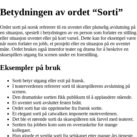
Betydningen av ordet “Sorti”
Ordet sorti på norsk refererer til en uventet eller plutselig avslutning på
en situasjon, spesielt i betydningen av en person som forlater en stilling
eller situasjon uventet eller på kort varsel. Dette kan for eksempel være
når noen forlater en jobb, et prosjekt eller en situasjon på en uventet
måte. Ordet brukes også innenfor teater og drama for å beskrive en
skuespillers utgang fra scenen under en forestilling.
Eksempler på bruk
Sorti betyr utgang eller exit på fransk.
I teaterverdenen refererer sorti til skuespillerens avslutning på
scenen.
Den dramatiske sortien fikk publikum til å applaudere stående.
Et uventet sorti avsluttet festen brått.
Ordet sorti har sin opprinnelse fra fransk sortie.
Et elegant sorti på catwalken imponerte moteverdenen.
Det ble et rørende sorti da skuespilleren tok farvel med teateret.
Sortien fra jobben kom som en overraskelse for mange
kollegaer.
Hun gjorde et verdig sorti fra selskapet etter mange års tjeneste.