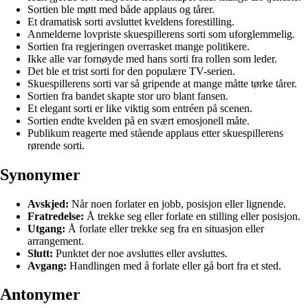
Sortien ble møtt med både applaus og tårer.
Et dramatisk sorti avsluttet kveldens forestilling.
Anmelderne lovpriste skuespillerens sorti som uforglemmelig.
Sortien fra regjeringen overrasket mange politikere.
Ikke alle var fornøyde med hans sorti fra rollen som leder.
Det ble et trist sorti for den populære TV-serien.
Skuespillerens sorti var så gripende at mange måtte tørke tårer.
Sortien fra bandet skapte stor uro blant fansen.
Et elegant sorti er like viktig som entréen på scenen.
Sortien endte kvelden på en svært emosjonell måte.
Publikum reagerte med stående applaus etter skuespillerens
rørende sorti.
Synonymer
Avskjed:
Når noen forlater en jobb, posisjon eller lignende.
Fratredelse:
Å trekke seg eller forlate en stilling eller posisjon.
Utgang:
Å forlate eller trekke seg fra en situasjon eller
arrangement.
Slutt:
Punktet der noe avsluttes eller avsluttes.
Avgang:
Handlingen med å forlate eller gå bort fra et sted.
Antonymer