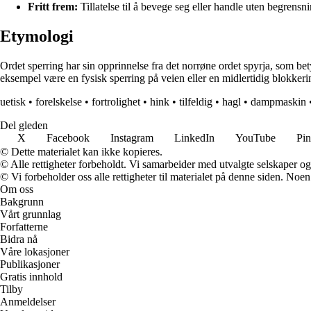
Fritt frem:
Tillatelse til å bevege seg eller handle uten begrensni
Etymologi
Ordet sperring har sin opprinnelse fra det norrøne ordet spyrja, som bet
eksempel være en fysisk sperring på veien eller en midlertidig blokkerin
uetisk
•
forelskelse
•
fortrolighet
•
hink
•
tilfeldig
•
hagl
•
dampmaskin
Del gleden
X
Facebook
Instagram
LinkedIn
YouTube
Pin
© Dette materialet kan ikke kopieres.
© Alle rettigheter forbeholdt. Vi samarbeider med utvalgte selskaper o
© Vi forbeholder oss alle rettigheter til materialet på denne siden. Noe
Om oss
Bakgrunn
Vårt grunnlag
Forfatterne
Bidra nå
Våre lokasjoner
Publikasjoner
Gratis innhold
Tilby
Anmeldelser