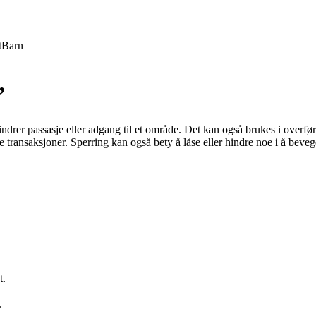
t
Barn
”
rhindrer passasje eller adgang til et område. Det kan også brukes i overf
e transaksjoner. Sperring kan også bety å låse eller hindre noe i å bevege
t.
.