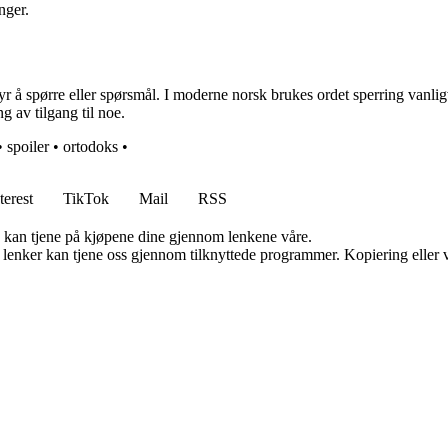
nger.
yr å spørre eller spørsmål. I moderne norsk brukes ordet sperring vanlig
g av tilgang til noe.
•
spoiler
•
ortodoks
•
terest
TikTok
Mail
RSS
g kan tjene på kjøpene dine gjennom lenkene våre.
n lenker kan tjene oss gjennom tilknyttede programmer. Kopiering eller v