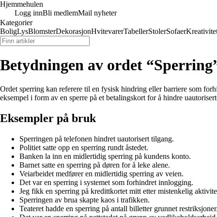
Hjemmehulen
Logg inn
Bli medlem
Mail nyheter
Kategorier
Bolig
Lys
Blomster
Dekorasjon
Hvitevarer
Tabeller
Stoler
Sofaer
Kreativite
Betydningen av ordet “Sperring
Ordet sperring kan referere til en fysisk hindring eller barriere som fo
eksempel i form av en sperre på et betalingskort for å hindre uautorisert
Eksempler på bruk
Sperringen på telefonen hindret uautorisert tilgang.
Politiet satte opp en sperring rundt åstedet.
Banken la inn en midlertidig sperring på kundens konto.
Barnet satte en sperring på døren for å leke alene.
Veiarbeidet medfører en midlertidig sperring av veien.
Det var en sperring i systemet som forhindret innlogging.
Jeg fikk en sperring på kredittkortet mitt etter mistenkelig aktivite
Sperringen av brua skapte kaos i trafikken.
Teateret hadde en sperring på antall billetter grunnet restriksjoner