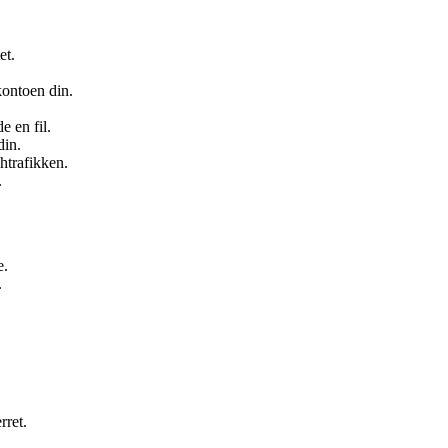
.
et.
kontoen din.
e en fil.
din.
htrafikken.
.
e.
.
rret.