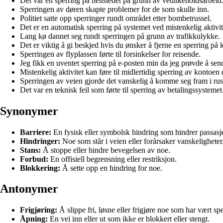
Det var en sperring på nettstedet på grunn av vedlikeholdsarbeid
Sperringen av døren skapte problemer for de som skulle inn.
Politiet satte opp sperringer rundt området etter bombetrussel.
Det er en automatisk sperring på systemet ved mistenkelig aktivit
Lang kø dannet seg rundt sperringen på grunn av trafikkulykke.
Det er viktig å gi beskjed hvis du ønsker å fjerne en sperring på 
Sperringen av flyplassen førte til forsinkelser for reisende.
Jeg fikk en uventet sperring på e-posten min da jeg prøvde å send
Mistenkelig aktivitet kan føre til midlertidig sperring av kontoen 
Sperringen av veien gjorde det vanskelig å komme seg fram i rus
Det var en teknisk feil som førte til sperring av betalingssystemet
Synonymer
Barriere:
En fysisk eller symbolsk hindring som hindrer passasj
Hindringer:
Noe som står i veien eller forårsaker vanskeligheter
Stans:
Å stoppe eller hindre bevegelsen av noe.
Forbud:
En offisiell begrensning eller restriksjon.
Blokkering:
Å sette opp en hindring for noe.
Antonymer
Frigjøring:
Å slippe fri, løsne eller frigjøre noe som har vært spe
Åpning:
En vei inn eller ut som ikke er blokkert eller stengt.