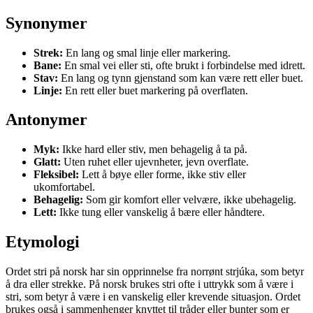
Synonymer
Strek:
En lang og smal linje eller markering.
Bane:
En smal vei eller sti, ofte brukt i forbindelse med idrett.
Stav:
En lang og tynn gjenstand som kan være rett eller buet.
Linje:
En rett eller buet markering på overflaten.
Antonymer
Myk:
Ikke hard eller stiv, men behagelig å ta på.
Glatt:
Uten ruhet eller ujevnheter, jevn overflate.
Fleksibel:
Lett å bøye eller forme, ikke stiv eller
ukomfortabel.
Behagelig:
Som gir komfort eller velvære, ikke ubehagelig.
Lett:
Ikke tung eller vanskelig å bære eller håndtere.
Etymologi
Ordet stri på norsk har sin opprinnelse fra norrønt strjúka, som betyr
å dra eller strekke. På norsk brukes stri ofte i uttrykk som å være i
stri, som betyr å være i en vanskelig eller krevende situasjon. Ordet
brukes også i sammenhenger knyttet til tråder eller bunter som er