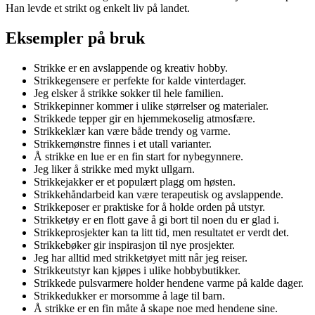
Han levde et strikt og enkelt liv på landet.
Eksempler på bruk
Strikke er en avslappende og kreativ hobby.
Strikkegensere er perfekte for kalde vinterdager.
Jeg elsker å strikke sokker til hele familien.
Strikkepinner kommer i ulike størrelser og materialer.
Strikkede tepper gir en hjemmekoselig atmosfære.
Strikkeklær kan være både trendy og varme.
Strikkemønstre finnes i et utall varianter.
Å strikke en lue er en fin start for nybegynnere.
Jeg liker å strikke med mykt ullgarn.
Strikkejakker er et populært plagg om høsten.
Strikkehåndarbeid kan være terapeutisk og avslappende.
Strikkeposer er praktiske for å holde orden på utstyr.
Strikketøy er en flott gave å gi bort til noen du er glad i.
Strikkeprosjekter kan ta litt tid, men resultatet er verdt det.
Strikkebøker gir inspirasjon til nye prosjekter.
Jeg har alltid med strikketøyet mitt når jeg reiser.
Strikkeutstyr kan kjøpes i ulike hobbybutikker.
Strikkede pulsvarmere holder hendene varme på kalde dager.
Strikkedukker er morsomme å lage til barn.
Å strikke er en fin måte å skape noe med hendene sine.