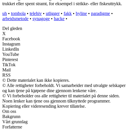
trukket eller spent stramt, for eksempel i strikke- eller fiskeuttrykk.
uh
•
tombola
•
telehiv
•
utligger
•
fakk
•
byline
•
paradigme
•
arbeidsmetode
•
synagoge
•
hacke
•
Del gleden
X
Facebook
Instagram
LinkedIn
YouTube
Pinterest
TikTok
Mail
RSS
© Dette materialet kan ikke kopieres.
© Alle rettigheter forbeholdt. Vi samarbeider med utvalgte selskaper
og kan tjene på kjøpene dine gjennom lenkene våre.
© Vi forbeholder oss alle rettigheter til materialet på denne siden.
Noen lenker kan tjene oss gjennom tilknyttede programmer.
Kopiering eller videresending krever tillatelse.
Om oss
Bakgrunn
Vårt grunnlag
Forfatterne