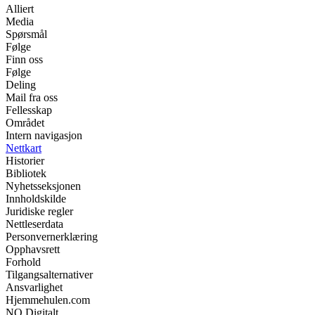
Alliert
Media
Spørsmål
Følge
Finn oss
Følge
Deling
Mail fra oss
Fellesskap
Området
Intern navigasjon
Nettkart
Historier
Bibliotek
Nyhetsseksjonen
Innholdskilde
Juridiske regler
Nettleserdata
Personvernerklæring
Opphavsrett
Forhold
Tilgangsalternativer
Ansvarlighet
Hjemmehulen.com
NO Digitalt