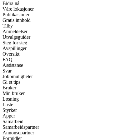
Bidra nå
Våre lokasjoner
Publikasjoner
Gratis innhold
Tilby
Anmeldelser
Utvalgsguider
Steg for steg
Avspillinger
Oversikt
FAQ
Assistanse
Svar
Jobbmuligheter
Gi et tips
Bruker
Min bruker
Løsning
Laste
Styrker
Apper
Samarbeid
Samarbeidspartner
Annonsepartner
Formidler