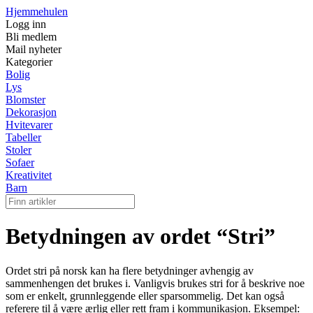
Hjemmehulen
Logg inn
Bli medlem
Mail nyheter
Kategorier
Bolig
Lys
Blomster
Dekorasjon
Hvitevarer
Tabeller
Stoler
Sofaer
Kreativitet
Barn
Betydningen av ordet “Stri”
Ordet stri på norsk kan ha flere betydninger avhengig av
sammenhengen det brukes i. Vanligvis brukes stri for å beskrive noe
som er enkelt, grunnleggende eller sparsommelig. Det kan også
referere til å være ærlig eller rett fram i kommunikasjon. Eksempel: