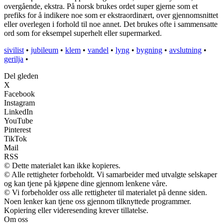
overgående, ekstra. På norsk brukes ordet super gjerne som et
prefiks for å indikere noe som er ekstraordinært, over gjennomsnittet
eller overlegen i forhold til noe annet. Det brukes ofte i sammensatte
ord som for eksempel superhelt eller supermarked.
sivilist
•
jubileum
•
klem
•
vandel
•
lyng
•
bygning
•
avslutning
•
gerilja
•
Del gleden
X
Facebook
Instagram
LinkedIn
YouTube
Pinterest
TikTok
Mail
RSS
© Dette materialet kan ikke kopieres.
© Alle rettigheter forbeholdt. Vi samarbeider med utvalgte selskaper
og kan tjene på kjøpene dine gjennom lenkene våre.
© Vi forbeholder oss alle rettigheter til materialet på denne siden.
Noen lenker kan tjene oss gjennom tilknyttede programmer.
Kopiering eller videresending krever tillatelse.
Om oss