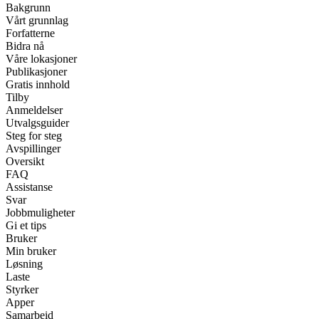
Bakgrunn
Vårt grunnlag
Forfatterne
Bidra nå
Våre lokasjoner
Publikasjoner
Gratis innhold
Tilby
Anmeldelser
Utvalgsguider
Steg for steg
Avspillinger
Oversikt
FAQ
Assistanse
Svar
Jobbmuligheter
Gi et tips
Bruker
Min bruker
Løsning
Laste
Styrker
Apper
Samarbeid