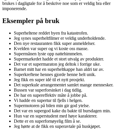
brukes i dagligtale for å beskrive noe som er veldig bra eller
imponerende.
Eksempler på bruk
Superheltene reddet byen fra katastrofen.
Jeg synes superheltfilmer er veldig underholdende.
Den nye restauranten fikk super anmeldelser.
Kvelden var super og vi koste oss masse.
Supermånen lyste opp nattehimmelen.
Supermarkedet hadde et stort utvalg av produkter.
Det var et supermaraton jeg deltok i forrige uke.
Barnet mitt har en superheltkappe han aldri tar av.
Superkreftene hennes gjorde henne helt unik.
Jeg fikk en super idé til et nytt prosjekt.
Det superkule arrangementet samlet mange mennesker.
Bussen var superforsinket i dag tidlig.
De har en supereffektiv måte å jobbe på.
Vi hadde en supertur til fjells i helgen.
Supermotoren på bilen min gir god ytelse.
Det var en supergod kake du bakte til bursdagen min.
Hun var en superstudent med høye karakterer.
Dette er en superfornøyelig film å se.
Jeg hørte at de fikk en superavtale på huskjøpet.