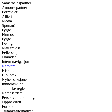
Samarbeidspartner
Annonsepartner
Formidler
Alliert
Media
Spørsmål
Følge
Finn oss
Følge
Deling
Mail fra oss
Fellesskap
Området
Intern navigasjon
Nettkart
Historier
Bibliotek
Nyhetsseksjonen
Innholdskilde
Juridiske regler
Nettleserdata
Personvernerklæring
Opphavsrett
Forhold
Tilgangsalternativer