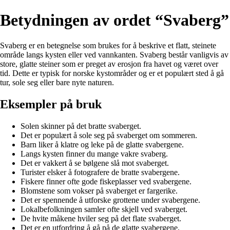
Betydningen av ordet “Svaberg”
Svaberg er en betegnelse som brukes for å beskrive et flatt, steinete
område langs kysten eller ved vannkanten. Svaberg består vanligvis av
store, glatte steiner som er preget av erosjon fra havet og været over
tid. Dette er typisk for norske kystområder og er et populært sted å gå
tur, sole seg eller bare nyte naturen.
Eksempler på bruk
Solen skinner på det bratte svaberget.
Det er populært å sole seg på svaberget om sommeren.
Barn liker å klatre og leke på de glatte svabergene.
Langs kysten finner du mange vakre svaberg.
Det er vakkert å se bølgene slå mot svaberget.
Turister elsker å fotografere de bratte svabergene.
Fiskere finner ofte gode fiskeplasser ved svabergene.
Blomstene som vokser på svaberget er fargerike.
Det er spennende å utforske grottene under svabergene.
Lokalbefolkningen samler ofte skjell ved svaberget.
De hvite måkene hviler seg på det flate svaberget.
Det er en utfordring å gå på de glatte svabergene.