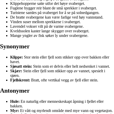
Klippehopperne satte utfor det høye svaberget.
Fuglene bygger reir blant de små sprekker i svaberget.
Turistene samles på svaberget for å se på solnedgangen.
De bratte svabergene kan være farlige ved høy vannstand.
Vinden suser mellom sprekkene i svaberget.
Lavendel vokser vilt på de varme svabergene.
Kveldssolen kaster lange skygger over svaberget.
Mange yngler av fisk søker ly under svabergene.
Synonymer
Klippe:
Stor stein eller fjell som stikker opp over bakken eller
havet.
Sjøsatt stein:
Stein som er delvis eller helt nedsenket i vannet.
Skjær:
Stein eller fjell som stikker opp av vannet, spesielt i
sjøen.
Fjellskrent:
Bratt, ofte vertikal vegg av fjell eller stein.
Antonymer
Hule:
En naturlig eller menneskeskapt åpning i fjellet eller
bakken.
Myr:
Et vått og myrlendt område med mye vann og vegetasjon.