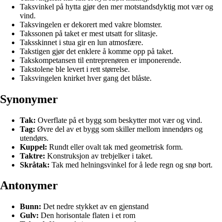
Taksvinkel på hytta gjør den mer motstandsdyktig mot vær og
vind.
Taksvingelen er dekorert med vakre blomster.
Takssonen på taket er mest utsatt for slitasje.
Taksskinnet i stua gir en lun atmosfære.
Takstigen gjør det enklere å komme opp på taket.
Takskompetansen til entreprenøren er imponerende.
Takstolene ble levert i rett størrelse.
Taksvingelen knirket hver gang det blåste.
Synonymer
Tak:
Overflate på et bygg som beskytter mot vær og vind.
Tag:
Øvre del av et bygg som skiller mellom innendørs og
utendørs.
Kuppel:
Rundt eller ovalt tak med geometrisk form.
Taktre:
Konstruksjon av trebjelker i taket.
Skråtak:
Tak med helningsvinkel for å lede regn og snø bort.
Antonymer
Bunn:
Det nedre stykket av en gjenstand
Gulv:
Den horisontale flaten i et rom