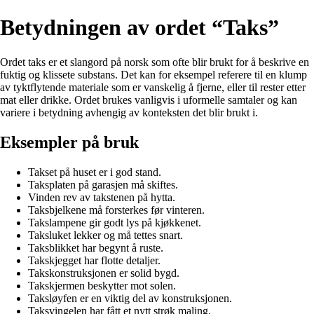
Betydningen av ordet “Taks”
Ordet taks er et slangord på norsk som ofte blir brukt for å beskrive en
fuktig og klissete substans. Det kan for eksempel referere til en klump
av tyktflytende materiale som er vanskelig å fjerne, eller til rester etter
mat eller drikke. Ordet brukes vanligvis i uformelle samtaler og kan
variere i betydning avhengig av konteksten det blir brukt i.
Eksempler på bruk
Takset på huset er i god stand.
Taksplaten på garasjen må skiftes.
Vinden rev av takstenen på hytta.
Taksbjelkene må forsterkes før vinteren.
Takslampene gir godt lys på kjøkkenet.
Taksluket lekker og må tettes snart.
Taksblikket har begynt å ruste.
Takskjegget har flotte detaljer.
Takskonstruksjonen er solid bygd.
Takskjermen beskytter mot solen.
Taksløyfen er en viktig del av konstruksjonen.
Taksvingelen har fått et nytt strøk maling.