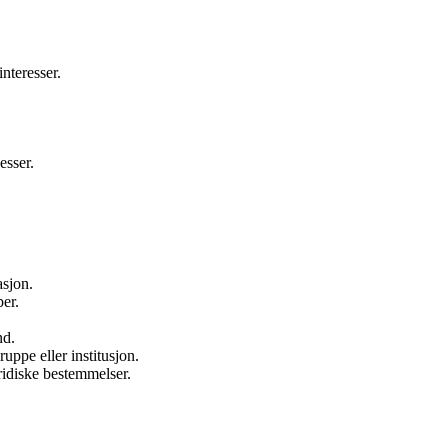
interesser.
esser.
asjon.
er.
nd.
uppe eller institusjon.
ridiske bestemmelser.