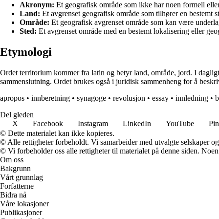
Akronym:
Et geografisk område som ikke har noen formell eller ju
Land:
Et avgrenset geografisk område som tilhører en bestemt sta
Område:
Et geografisk avgrenset område som kan være underlagt 
Sted:
Et avgrenset område med en bestemt lokalisering eller geog
Etymologi
Ordet territorium kommer fra latin og betyr land, område, jord. I dagligt
sammenslutning. Ordet brukes også i juridisk sammenheng for å beskri
apropos
•
innberetning
•
synagoge
•
revolusjon
•
essay
•
innledning
•
b
Del gleden
X
Facebook
Instagram
LinkedIn
YouTube
Pin
© Dette materialet kan ikke kopieres.
© Alle rettigheter forbeholdt. Vi samarbeider med utvalgte selskaper o
© Vi forbeholder oss alle rettigheter til materialet på denne siden. Noe
Om oss
Bakgrunn
Vårt grunnlag
Forfatterne
Bidra nå
Våre lokasjoner
Publikasjoner