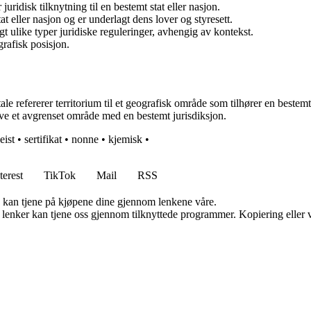
ridisk tilknytning til en bestemt stat eller nasjon.
t eller nasjon og er underlagt dens lover og styresett.
ulike typer juridiske reguleringer, avhengig av kontekst.
rafisk posisjon.
ale refererer territorium til et geografisk område som tilhører en bestem
ve et avgrenset område med en bestemt jurisdiksjon.
eist
•
sertifikat
•
nonne
•
kjemisk
•
terest
TikTok
Mail
RSS
g kan tjene på kjøpene dine gjennom lenkene våre.
n lenker kan tjene oss gjennom tilknyttede programmer. Kopiering eller v