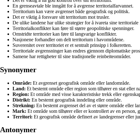
Det er viktig å ha god kontroll over sitt territorium.
En grenseavtale ble inngått for å avgrense territorialfarvannet.
Territorium kan være avgrenset både geografisk og politisk.
Det er viktig å forsvare sitt territorium mot trusler.
De ulike landene har ulike strategier for å ivareta sine territoriale 
Territorialkonflikter kan føre til større geopolitiske spenninger.
Omstridte territorier kan føre til langvarige konflikter.
Nasjonene forhandler om delt territorium i havområdene.
Suverenitet over territoriet er et sentralt prinsipp i folkeretten.
Territoriale avgrensninger kan endres gjennom diplomatiske pros
Samene har rettigheter til sine tradisjonelle reinbeiteområder.
Synonymer
Område:
Et avgrenset geografisk område eller landområde.
Land:
Et bestemt område eller region som tilhører en stat eller n
Region:
Et område med visse karakteristiske trekk eller egenskap
Distrikt:
En bestemt geografisk inndeling eller område.
Strekning:
En bestemt avgrenset del av et større område eller la
Mark:
Et område som tilhører eller er kontrollert av en person, gr
Territori:
Et geografisk område definert av landegrenser eller ju
Antonymer