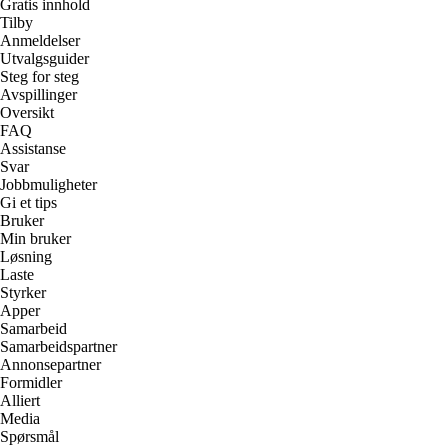
Gratis innhold
Tilby
Anmeldelser
Utvalgsguider
Steg for steg
Avspillinger
Oversikt
FAQ
Assistanse
Svar
Jobbmuligheter
Gi et tips
Bruker
Min bruker
Løsning
Laste
Styrker
Apper
Samarbeid
Samarbeidspartner
Annonsepartner
Formidler
Alliert
Media
Spørsmål