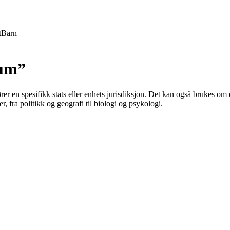
t
Barn
ium”
ører en spesifikk stats eller enhets jurisdiksjon. Det kan også brukes o
 fra politikk og geografi til biologi og psykologi.