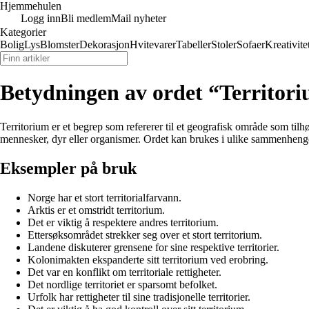
Hjemmehulen
Logg inn
Bli medlem
Mail nyheter
Kategorier
Bolig
Lys
Blomster
Dekorasjon
Hvitevarer
Tabeller
Stoler
Sofaer
Kreativite
Betydningen av ordet “Territor
Territorium er et begrep som refererer til et geografisk område som tilh
mennesker, dyr eller organismer. Ordet kan brukes i ulike sammenhenger,
Eksempler på bruk
Norge har et stort territorialfarvann.
Arktis er et omstridt territorium.
Det er viktig å respektere andres territorium.
Ettersøksområdet strekker seg over et stort territorium.
Landene diskuterer grensene for sine respektive territorier.
Kolonimakten ekspanderte sitt territorium ved erobring.
Det var en konflikt om territoriale rettigheter.
Det nordlige territoriet er sparsomt befolket.
Urfolk har rettigheter til sine tradisjonelle territorier.