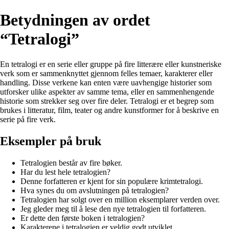
Betydningen av ordet
“Tetralogi”
En tetralogi er en serie eller gruppe på fire litterære eller kunstneriske
verk som er sammenknyttet gjennom felles temaer, karakterer eller
handling. Disse verkene kan enten være uavhengige historier som
utforsker ulike aspekter av samme tema, eller en sammenhengende
historie som strekker seg over fire deler. Tetralogi er et begrep som
brukes i litteratur, film, teater og andre kunstformer for å beskrive en
serie på fire verk.
Eksempler på bruk
Tetralogien består av fire bøker.
Har du lest hele tetralogien?
Denne forfatteren er kjent for sin populære krimtetralogi.
Hva synes du om avslutningen på tetralogien?
Tetralogien har solgt over en million eksemplarer verden over.
Jeg gleder meg til å lese den nye tetralogien til forfatteren.
Er dette den første boken i tetralogien?
Karakterene i tetralogien er veldig godt utviklet.