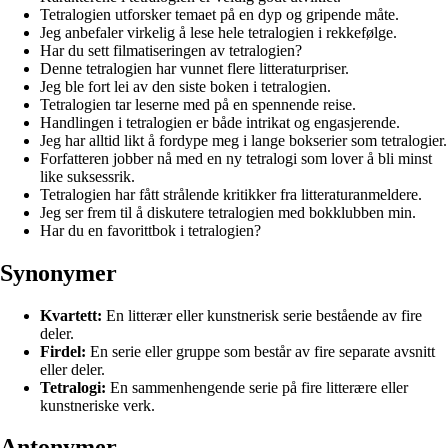
Tetralogien utforsker temaet på en dyp og gripende måte.
Jeg anbefaler virkelig å lese hele tetralogien i rekkefølge.
Har du sett filmatiseringen av tetralogien?
Denne tetralogien har vunnet flere litteraturpriser.
Jeg ble fort lei av den siste boken i tetralogien.
Tetralogien tar leserne med på en spennende reise.
Handlingen i tetralogien er både intrikat og engasjerende.
Jeg har alltid likt å fordype meg i lange bokserier som tetralogier.
Forfatteren jobber nå med en ny tetralogi som lover å bli minst
like suksessrik.
Tetralogien har fått strålende kritikker fra litteraturanmeldere.
Jeg ser frem til å diskutere tetralogien med bokklubben min.
Har du en favorittbok i tetralogien?
Synonymer
Kvartett:
En litterær eller kunstnerisk serie bestående av fire
deler.
Firdel:
En serie eller gruppe som består av fire separate avsnitt
eller deler.
Tetralogi:
En sammenhengende serie på fire litterære eller
kunstneriske verk.
Antonymer