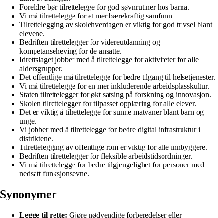
Foreldre bør tilrettelegge for god søvnrutiner hos barna.
Vi må tilrettelegge for et mer bærekraftig samfunn.
Tilrettelegging av skolehverdagen er viktig for god trivsel blant
elevene.
Bedriften tilrettelegger for videreutdanning og
kompetanseheving for de ansatte.
Idrettslaget jobber med å tilrettelegge for aktiviteter for alle
aldersgrupper.
Det offentlige må tilrettelegge for bedre tilgang til helsetjenester.
Vi må tilrettelegge for en mer inkluderende arbeidsplasskultur.
Staten tilrettelegger for økt satsing på forskning og innovasjon.
Skolen tilrettelegger for tilpasset opplæring for alle elever.
Det er viktig å tilrettelegge for sunne matvaner blant barn og
unge.
Vi jobber med å tilrettelegge for bedre digital infrastruktur i
distriktene.
Tilrettelegging av offentlige rom er viktig for alle innbyggere.
Bedriften tilrettelegger for fleksible arbeidstidsordninger.
Vi må tilrettelegge for bedre tilgjengelighet for personer med
nedsatt funksjonsevne.
Synonymer
Legge til rette:
Gjøre nødvendige forberedelser eller