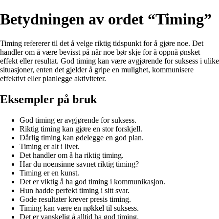
Betydningen av ordet “Timing”
Timing refererer til det å velge riktig tidspunkt for å gjøre noe. Det
handler om å være bevisst på når noe bør skje for å oppnå ønsket
effekt eller resultat. God timing kan være avgjørende for suksess i ulike
situasjoner, enten det gjelder å gripe en mulighet, kommunisere
effektivt eller planlegge aktiviteter.
Eksempler på bruk
God timing er avgjørende for suksess.
Riktig timing kan gjøre en stor forskjell.
Dårlig timing kan ødelegge en god plan.
Timing er alt i livet.
Det handler om å ha riktig timing.
Har du noensinne savnet riktig timing?
Timing er en kunst.
Det er viktig å ha god timing i kommunikasjon.
Hun hadde perfekt timing i sitt svar.
Gode resultater krever presis timing.
Timing kan være en nøkkel til suksess.
Det er vanskelig å alltid ha god timing.