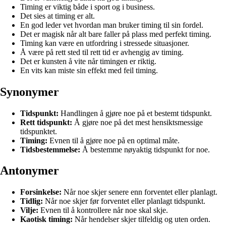
Timing er viktig både i sport og i business.
Det sies at timing er alt.
En god leder vet hvordan man bruker timing til sin fordel.
Det er magisk når alt bare faller på plass med perfekt timing.
Timing kan være en utfordring i stressede situasjoner.
Å være på rett sted til rett tid er avhengig av timing.
Det er kunsten å vite når timingen er riktig.
En vits kan miste sin effekt med feil timing.
Synonymer
Tidspunkt:
Handlingen å gjøre noe på et bestemt tidspunkt.
Rett tidspunkt:
Å gjøre noe på det mest hensiktsmessige
tidspunktet.
Timing:
Evnen til å gjøre noe på en optimal måte.
Tidsbestemmelse:
Å bestemme nøyaktig tidspunkt for noe.
Antonymer
Forsinkelse:
Når noe skjer senere enn forventet eller planlagt.
Tidlig:
Når noe skjer før forventet eller planlagt tidspunkt.
Vilje:
Evnen til å kontrollere når noe skal skje.
Kaotisk timing:
Når hendelser skjer tilfeldig og uten orden.