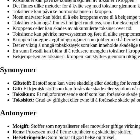
Kostholdet kan påvirke konsentrasjonen av toksiner i kroppen.
Det finnes ulike metoder for å kvitte seg med toksiner gjennom 
Toksinene kan påvirke hormonbalansen i kroppen.
Noen matvarer kan bidra til å øke kroppens evne til å bekjempe t
Toksinene kan også finnes i miljøet rundt oss, som for eksempel 
Kroppens celler kan skades av akkumulerte toksiner over tid.
Toksinene kan påvirke nervesystemet og føre til ulike symptomer
Kroppen har egne avgiftningsorganer som jobber med å fjerne to
Det er viktig å unngå tobakksrøyk som kan inneholde skadelige t
En sunn livsstil kan bidra til å redusere mengden toksiner i krop
Bekjempelsen av toksiner i kroppen kan styrkes gjennom riktig e
Synonymer
Giftstoff:
Et stoff som kan være skadelig eller dødelig for leven
Gift:
Et kjemisk stoff som kan forårsake skade eller sykdom når
Toksikum:
Et miljøforurensende stoff som kan forårsake skade 
Toksisitet:
Grad av giftighet eller evne til å forårsake skade på 
Antonymer
Motgift:
Stoffer som nøytraliserer eller motvirker giftige virkning
Rens:
Prosessen med å fjerne urenheter og skadelige stoffer.
Helsebringende:
Som bidrar til god helse og trivsel.