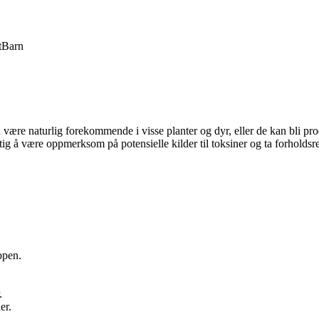
t
Barn
være naturlig forekommende i visse planter og dyr, eller de kan bli pro
ig å være oppmerksom på potensielle kilder til toksiner og ta forholdsr
ppen.
.
er.