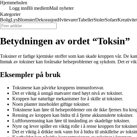
Hjemmehulen
Logg inn
Bli medlem
Mail nyheter
Kategorier
Bolig
Lys
Blomster
Dekorasjon
Hvitevarer
Tabeller
Stoler
Sofaer
Kreativite
Betydningen av ordet “Toksin”
Toksiner er farlige kjemiske stoffer som kan skade kroppen vår. De kan 
Inntak av toksiner kan forårsake helseproblemer og sykdom. Det er vikt
Eksempler på bruk
Toksinene kan påvirke kroppens immunforsvar.
Det er viktig å unngå matvarer med høyt nivå av toksiner.
Kroppen har naturlige mekanismer for å skille ut toksiner.
Noen planter inneholder giftige toksiner.
Toksinene kan føre til helseproblemer om de ikke fjernes fra kro
Rensing av kroppen kan bidra til å fjerne akkumulerte toksiner.
Luftforurensning kan føre til innånding av skadelige toksiner.
Nyre og lever spiller en viktig rolle i å rense kroppen for toksiner
Det er viktig å drikke nok vann for å bidra til utskillelse av toksin