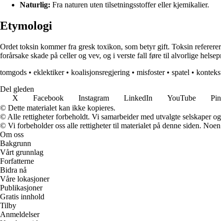
Naturlig:
Fra naturen uten tilsetningsstoffer eller kjemikalier.
Etymologi
Ordet toksin kommer fra gresk toxikon, som betyr gift. Toksin refererer
forårsake skade på celler og vev, og i verste fall føre til alvorlige he
tomgods
•
eklektiker
•
koalisjonsregjering
•
misfoster
•
spatel
•
konteks
Del gleden
X
Facebook
Instagram
LinkedIn
YouTube
Pin
© Dette materialet kan ikke kopieres.
© Alle rettigheter forbeholdt. Vi samarbeider med utvalgte selskaper o
© Vi forbeholder oss alle rettigheter til materialet på denne siden. Noe
Om oss
Bakgrunn
Vårt grunnlag
Forfatterne
Bidra nå
Våre lokasjoner
Publikasjoner
Gratis innhold
Tilby
Anmeldelser