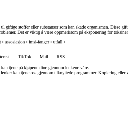
 til giftige stoffer eller substanser som kan skade organismen. Disse gi
lseproblemer. Det er viktig å være oppmerksom på eksponering for toksine
t
•
assosiasjon
•
imsi-fanger
•
utfall
•
terest
TikTok
Mail
RSS
g kan tjene på kjøpene dine gjennom lenkene våre.
n lenker kan tjene oss gjennom tilknyttede programmer. Kopiering eller v