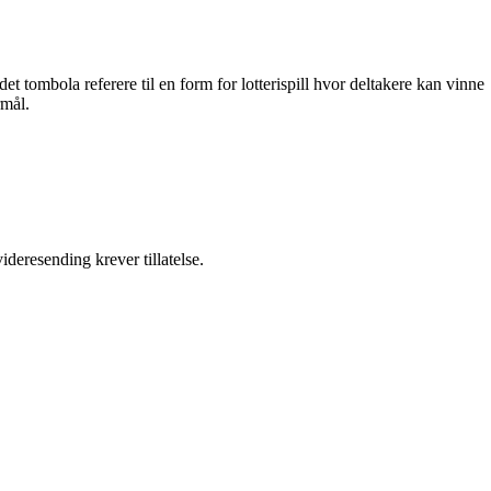
et tombola referere til en form for lotterispill hvor deltakere kan vinne
rmål.
ideresending krever tillatelse.