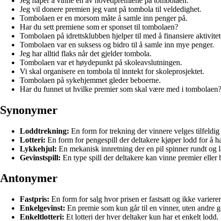
Jeg håper å vinne en av hovedpremiene på tombolaen.
Jeg vil donere premien jeg vant på tombola til veldedighet.
Tombolaen er en morsom måte å samle inn penger på.
Har du sett premiene som er sponset til tombolaen?
Tombolaen på idrettsklubben hjelper til med å finansiere aktivite
Tombolaen var en suksess og bidro til å samle inn mye penger.
Jeg har alltid flaks når det gjelder tombola.
Tombolaen var et høydepunkt på skoleavslutningen.
Vi skal organisere en tombola til inntekt for skoleprosjektet.
Tombolaen på sykehjemmet gleder beboerne.
Har du funnet ut hvilke premier som skal være med i tombolaen
Synonymer
Loddtrekning:
En form for trekning der vinnere velges tilfeldig
Lotteri:
En form for pengespill der deltakere kjøper lodd for å h
Lykkehjul:
En mekanisk innretning der en pil spinner rundt og la
Gevinstspill:
En type spill der deltakere kan vinne premier eller
Antonymer
Fastpris:
En form for salg hvor prisen er fastsatt og ikke varierer
Enkelgevinst:
En premie som kun går til en vinner, uten andre g
Enkeltlotteri:
Et lotteri der hver deltaker kun har et enkelt lodd.