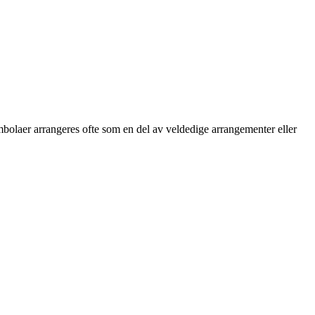
ombolaer arrangeres ofte som en del av veldedige arrangementer eller