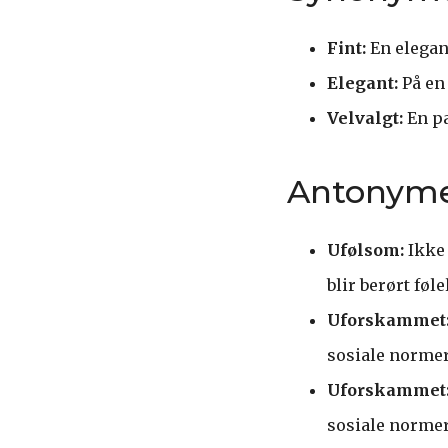
Fint:
En elegan
Elegant:
På en 
Velvalgt:
En pa
Antonym
Ufølsom:
Ikke 
blir berørt føl
Uforskammet
sosiale normer 
Uforskammet
sosiale normer 