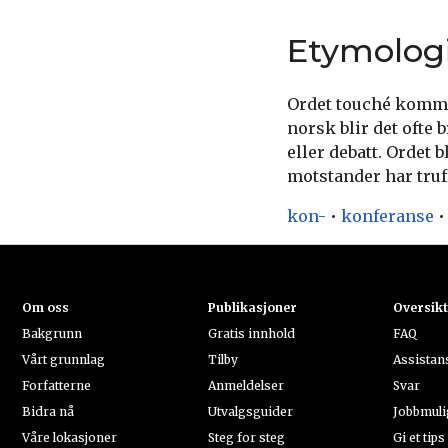
Etymolog
Ordet touché kommer 
norsk blir det ofte
eller debatt. Ordet 
motstander har truf
kon-
•
konferanse
Om oss
Publikasjoner
Oversik
Bakgrunn
Gratis innhold
FAQ
Vårt grunnlag
Tilby
Assistan
Forfatterne
Anmeldelser
Svar
Bidra nå
Utvalgsguider
Jobbmuli
Våre lokasjoner
Steg for steg
Gi et tips