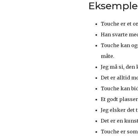
Eksemple
Touche er et o
Han svarte med 
Touche kan også
måte.
Jeg må si, den
Det er alltid 
Touche kan bid
Et godt plasser
Jeg elsker det 
Det er en kunst
Touche er som e