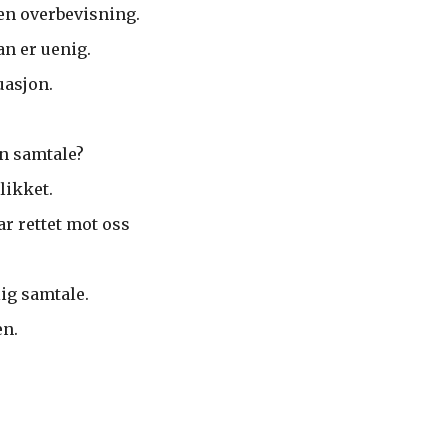
gen overbevisning.
an er uenig.
uasjon.
en samtale?
likket.
ar rettet mot oss
ig samtale.
en.