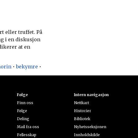
 eller truffet. På
ng i en diskusjon
dikerer at en
orin
•
bekymre
•
Følge
Intern navigasjon
Finn oss
Nettkart
Følge
Historier
Deling
Bibliotek
Mail fra oss
Nyhetsseksjonen
Fellesskap
Innholdskilde