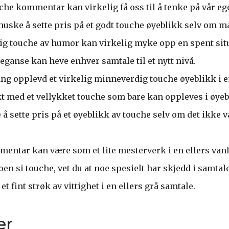
uche kommentar kan virkelig få oss til å tenke på vår e
 huske å sette pris på et godt touche øyeblikk selv om m
ig touche av humor kan virkelig myke opp en spent sit
eganse kan heve enhver samtale til et nytt nivå.
ng opplevd et virkelig minneverdig touche øyeblikk i 
kt med et vellykket touche som bare kan oppleves i øyeb
e å sette pris på et øyeblikk av touche selv om det ikke v
entar kan være som et lite mesterverk i en ellers vanl
en si touche, vet du at noe spesielt har skjedd i samtal
t fint strøk av vittighet i en ellers grå samtale.
er