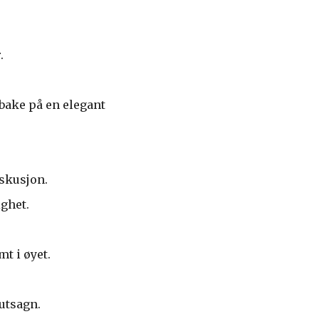
.
lbake på en elegant
skusjon.
ighet.
t i øyet.
 utsagn.