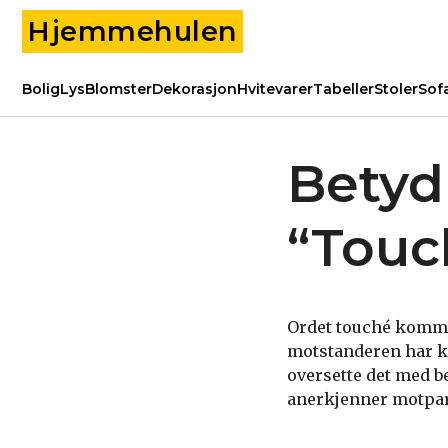
Hjemmehulen
Bolig
Lys
Blomster
Dekorasjon
Hvitevarer
Tabeller
Stoler
Sof
Betyd
“Touc
Ordet touché kommer
motstanderen har k
oversette det med be
anerkjenner motpar