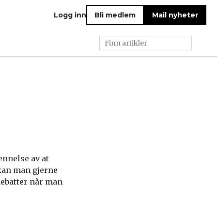
Logg inn
Bli medlem
Mail nyheter
nnelse av at
kan man gjerne
 debatter når man