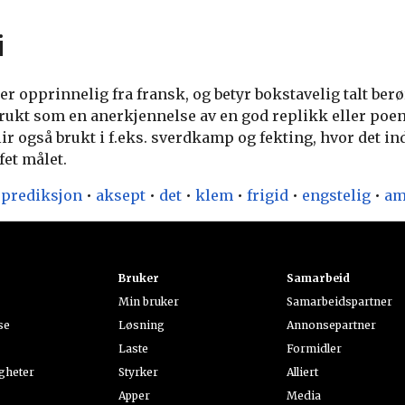
i
opprinnelig fra fransk, og betyr bokstavelig talt berørt
 brukt som en anerkjennelse av en god replikk eller poe
blir også brukt i f.eks. sverdkamp og fekting, hvor det in
fet målet.
•
prediksjon
•
aksept
•
det
•
klem
•
frigid
•
engstelig
•
am
t
Bruker
Samarbeid
Min bruker
Samarbeidspartner
se
Løsning
Annonsepartner
Laste
Formidler
gheter
Styrker
Alliert
Apper
Media