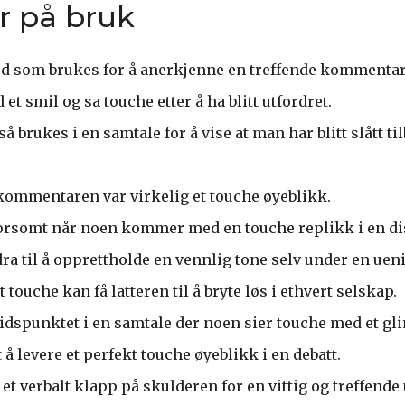
r på bruk
rd som brukes for å anerkjenne en treffende kommentar
et smil og sa touche etter å ha blitt utfordret.
 brukes i en samtale for å vise at man har blitt slått ti
 kommentaren var virkelig et touche øyeblikk.
morsomt når noen kommer med en touche replikk i en di
ra til å opprettholde en vennlig tone selv under en uen
t touche kan få latteren til å bryte løs i ethvert selskap.
tidspunktet i en samtale der noen sier touche med et glim
 å levere et perfekt touche øyeblikk i en debatt.
t verbalt klapp på skulderen for en vittig og treffende