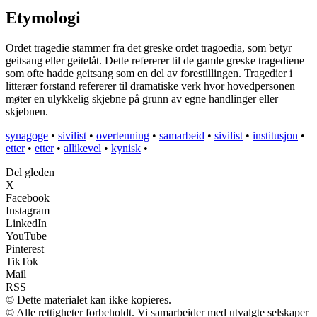
Etymologi
Ordet tragedie stammer fra det greske ordet tragoedia, som betyr
geitsang eller geitelåt. Dette refererer til de gamle greske tragediene
som ofte hadde geitsang som en del av forestillingen. Tragedier i
litterær forstand refererer til dramatiske verk hvor hovedpersonen
møter en ulykkelig skjebne på grunn av egne handlinger eller
skjebnen.
synagoge
•
sivilist
•
overtenning
•
samarbeid
•
sivilist
•
institusjon
•
etter
•
etter
•
allikevel
•
kynisk
•
Del gleden
X
Facebook
Instagram
LinkedIn
YouTube
Pinterest
TikTok
Mail
RSS
© Dette materialet kan ikke kopieres.
© Alle rettigheter forbeholdt. Vi samarbeider med utvalgte selskaper