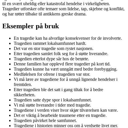
til en svært uheldig eller katastrofal hendelse i virkeligheten.
Tragedier utforsker ofte temaer som lidelse, tap, skjebne og konflikt,
og har røtter tilbake til antikkens greske drama.
Eksempler på bruk
En tragedie kan ha alvorlige konsekvenser for de involverte.
Tragedien rammet lokalsamfunnet hardt.
Det var en stor tragedie som rystet nasjonen.
Etter tragedien samlet folk seg for å støtte hverandre.
Tragedien etterlot dype sår hos de berørte.
Denne familien har opplevd flere tragedier på kort tid.
Tragedien kunne ha vært unngått med bedre forebygging.
Medfølelsen for ofrene i tragedien var stor.
Vi må lære av tragediene for å unngå lignende hendelser i
fremtiden.
Etter tragedien ble det satt i gang tiltak for å bedre
sikkerheten.
Tragedien satte dype spor i lokalsamfunnet.
Vi må støtte hverandre i tider med tragedie.
Tragediene i verden viser hvor skjør tilværelsen kan være.
Det er viktig å bearbeide traumene etter en tragedie.
Tragedien påvirket hele samfunnet.
Tragediene i historien minner oss om å verdsette livet mer.