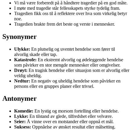
Vi må være forberedt på å håndtere tragedier på en god måte.
I møte med tragedie står fellesskapets styrke tydelig fram.
Tragedien fikk oss til å reflektere over hva som virkelig betyr
noe.
Tragedien brakte frem det beste og verste i mennesker.
Synonymer
Ulykke:
En plutselig og uventet hendelse som fører til
alvorlig skade eller tap.
Katastrofe:
En ekstremt alvorlig og ødeleggende hendelse
som påvirker en stor mengde mennesker eller omgivelser.
Drøyt:
En tragisk hendelse eller situasjon som er alvorlig eller
veldig uheldig.
Nedtur:
En negativ og uheldig hendelse som påvirker en
persons eller en gruppes planer eller trivsel.
Antonymer
Komedie:
En lystig og morsom fortelling eller hendelse.
Lykke:
En tilstand av glede, tilfredshet eller velvære.
Seier:
Å vinne over en motstander eller oppnå et mål.
Suksess:
Oppnåelse av ønsket resultat eller målsetting.