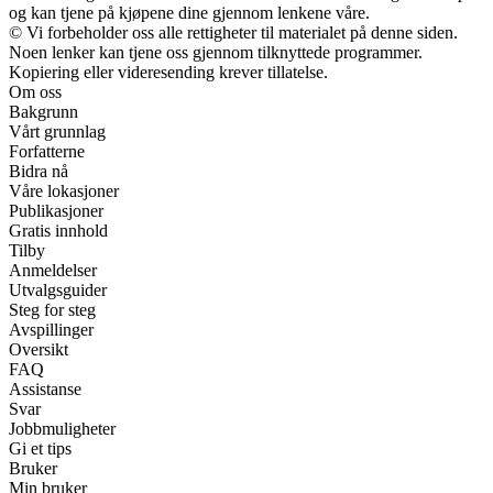
og kan tjene på kjøpene dine gjennom lenkene våre.
© Vi forbeholder oss alle rettigheter til materialet på denne siden.
Noen lenker kan tjene oss gjennom tilknyttede programmer.
Kopiering eller videresending krever tillatelse.
Om oss
Bakgrunn
Vårt grunnlag
Forfatterne
Bidra nå
Våre lokasjoner
Publikasjoner
Gratis innhold
Tilby
Anmeldelser
Utvalgsguider
Steg for steg
Avspillinger
Oversikt
FAQ
Assistanse
Svar
Jobbmuligheter
Gi et tips
Bruker
Min bruker