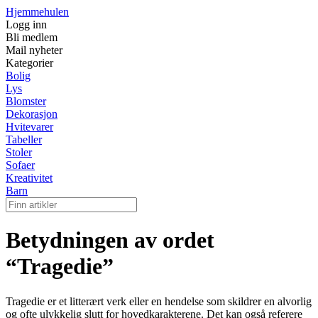
Hjemmehulen
Logg inn
Bli medlem
Mail nyheter
Kategorier
Bolig
Lys
Blomster
Dekorasjon
Hvitevarer
Tabeller
Stoler
Sofaer
Kreativitet
Barn
Betydningen av ordet
“Tragedie”
Tragedie er et litterært verk eller en hendelse som skildrer en alvorlig
og ofte ulykkelig slutt for hovedkarakterene. Det kan også referere