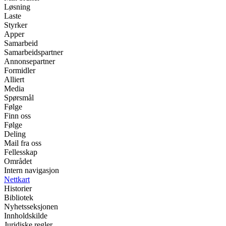
Løsning
Laste
Styrker
Apper
Samarbeid
Samarbeidspartner
Annonsepartner
Formidler
Alliert
Media
Spørsmål
Følge
Finn oss
Følge
Deling
Mail fra oss
Fellesskap
Området
Intern navigasjon
Nettkart
Historier
Bibliotek
Nyhetsseksjonen
Innholdskilde
Juridiske regler