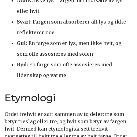
Mørk:
Ikke lys i fargen, det motsatte av lys
eller hvit
Svart:
Fargen som absorberer alt lys og ikke
reflekterer noe
Gul:
En farge som er lys, men ikke hvit, og
som ofte assosieres med solen
Rød:
En farge som ofte assosieres med
lidenskap og varme
Etymologi
Ordet trehvit er satt sammen av to deler: tre som
betyr treslag eller tre, og hvit som betyr av fargen
hvit. Dermed kan etymologisk sett trehvit
oversettes til hvitt tre eller tre av hvit farge. Ordet