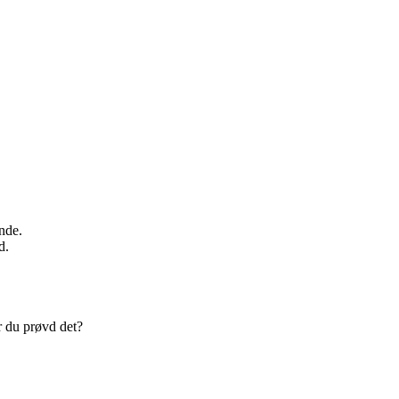
nde.
d.
r du prøvd det?