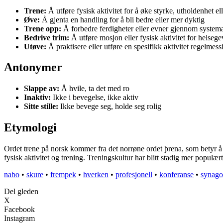
Trene:
Å utføre fysisk aktivitet for å øke styrke, utholdenhet ell
Øve:
Å gjenta en handling for å bli bedre eller mer dyktig
Trene opp:
Å forbedre ferdigheter eller evner gjennom systemat
Bedrive trim:
Å utføre mosjon eller fysisk aktivitet for helsege
Utøve:
Å praktisere eller utføre en spesifikk aktivitet regelmess
Antonymer
Slappe av:
Å hvile, ta det med ro
Inaktiv:
Ikke i bevegelse, ikke aktiv
Sitte stille:
Ikke bevege seg, holde seg rolig
Etymologi
Ordet trene på norsk kommer fra det norrøne ordet þrena, som betyr å ø
fysisk aktivitet og trening. Treningskultur har blitt stadig mer populær
nabo
•
skure
•
frempek
•
hverken
•
profesjonell
•
konferanse
•
synago
Del gleden
X
Facebook
Instagram