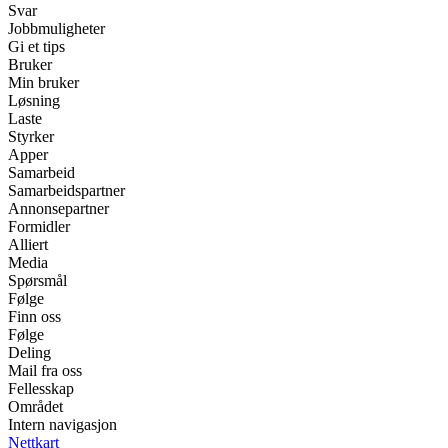
Svar
Jobbmuligheter
Gi et tips
Bruker
Min bruker
Løsning
Laste
Styrker
Apper
Samarbeid
Samarbeidspartner
Annonsepartner
Formidler
Alliert
Media
Spørsmål
Følge
Finn oss
Følge
Deling
Mail fra oss
Fellesskap
Området
Intern navigasjon
Nettkart