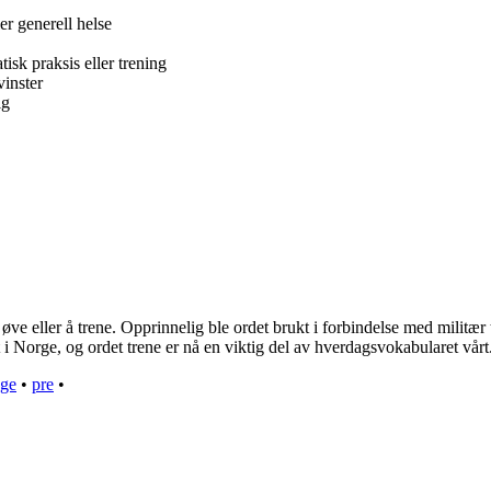
er generell helse
isk praksis eller trening
vinster
ig
ve eller å trene. Opprinnelig ble ordet brukt i forbindelse med militær t
t i Norge, og ordet trene er nå en viktig del av hverdagsvokabularet vårt
ge
•
pre
•