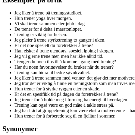
Jeg liker å trene på treningsstudioet.
Hun trener yoga hver morgen.
Vi skal trene sammen etter jobb i dag.
De trener for å delta i maratonløpet.
Trening er viktig for helsen.
Jeg pleier å trene styrketrening to ganger i uken.
Er det noe spesielt du foretrekker å trene?
Han elsker å trene utendørs, spesielt løping i skogen.
Jeg vil gjerne trene mer, men har ikke alltid tid.
Trenger du noen tips til å komme i gang med trening?
Har du noen favorittøvelser du bruker når du trener?
Trening kan bidra til bedre søvnkvalitet.
Jeg liker å trene sammen med venner, det gjør det mer motivere
Jeg tror det er viktig å finne en treningsform som man trives me
Hun trener for å styrke ryggen etter en skade.
Er det en spesifikk tid på dagen du foretrekker å trene?
Jeg trener for å holde meg i form og ha energi til hverdagen.
Trening kan også være en god måte å takle stress på.
Jeg har hørt at gruppetrening kan være ekstra motiverende – ha
Hun trener for å forberede seg til en fjelltur i sommer.
Synonymer