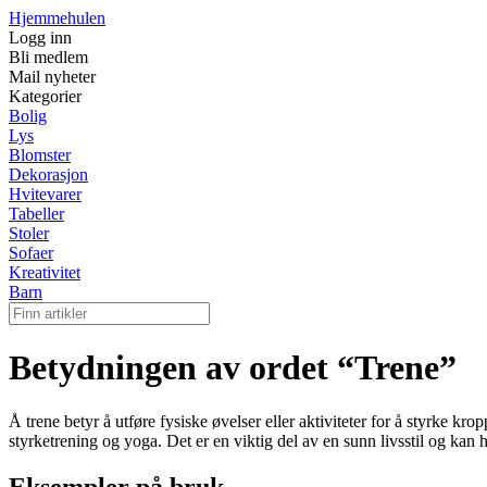
Hjemmehulen
Logg inn
Bli medlem
Mail nyheter
Kategorier
Bolig
Lys
Blomster
Dekorasjon
Hvitevarer
Tabeller
Stoler
Sofaer
Kreativitet
Barn
Betydningen av ordet “Trene”
Å trene betyr å utføre fysiske øvelser eller aktiviteter for å styrke kro
styrketrening og yoga. Det er en viktig del av en sunn livsstil og kan
Eksempler på bruk