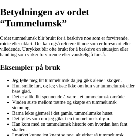
Betydningen av ordet
“Tummelumsk”
Ordet tummelumsk blir brukt for å beskrive noe som er forvirrende,
rotete eller uklart. Det kan også referere til noe som er luresmart eller
villedende. Uttrykket blir ofte brukt for å beskrive en situasjon eller
handling som virker forvirrende eller vanskelig å forstå.
Eksempler på bruk
Jeg følte meg litt tummelumsk da jeg gikk alene i skogen.
Hun smilte lurt, og jeg visste ikke om hun var tummelumsk eller
bare glad.
Det er alltid litt spennende å være i et tummelumsk område.
Vinden suste mellom trærne og skapte en tummelumsk
stemning.
Barna lekte gjemsel i det gamle, tummelumske huset.
Det føltes som om jeg gikk i en tummelumsk drøm.
Han kom med en tummelumsk historie om hvordan han fant
skatten.
I mørket kunne jeg knapt se noe, alt virket så tummelumsk.