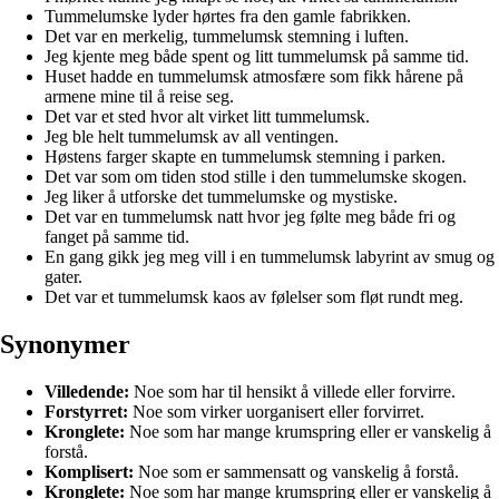
Tummelumske lyder hørtes fra den gamle fabrikken.
Det var en merkelig, tummelumsk stemning i luften.
Jeg kjente meg både spent og litt tummelumsk på samme tid.
Huset hadde en tummelumsk atmosfære som fikk hårene på
armene mine til å reise seg.
Det var et sted hvor alt virket litt tummelumsk.
Jeg ble helt tummelumsk av all ventingen.
Høstens farger skapte en tummelumsk stemning i parken.
Det var som om tiden stod stille i den tummelumske skogen.
Jeg liker å utforske det tummelumske og mystiske.
Det var en tummelumsk natt hvor jeg følte meg både fri og
fanget på samme tid.
En gang gikk jeg meg vill i en tummelumsk labyrint av smug og
gater.
Det var et tummelumsk kaos av følelser som fløt rundt meg.
Synonymer
Villedende:
Noe som har til hensikt å villede eller forvirre.
Forstyrret:
Noe som virker uorganisert eller forvirret.
Kronglete:
Noe som har mange krumspring eller er vanskelig å
forstå.
Komplisert:
Noe som er sammensatt og vanskelig å forstå.
Kronglete:
Noe som har mange krumspring eller er vanskelig å