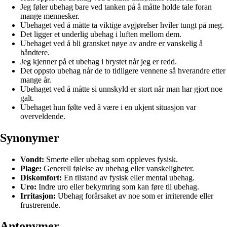
Jeg føler ubehag bare ved tanken på å måtte holde tale foran
mange mennesker.
Ubehaget ved å måtte ta viktige avgjørelser hviler tungt på meg.
Det ligger et underlig ubehag i luften mellom dem.
Ubehaget ved å bli gransket nøye av andre er vanskelig å
håndtere.
Jeg kjenner på et ubehag i brystet når jeg er redd.
Det oppsto ubehag når de to tidligere vennene så hverandre etter
mange år.
Ubehaget ved å måtte si unnskyld er stort når man har gjort noe
galt.
Ubehaget hun følte ved å være i en ukjent situasjon var
overveldende.
Synonymer
Vondt:
Smerte eller ubehag som oppleves fysisk.
Plage:
Generell følelse av ubehag eller vanskeligheter.
Diskomfort:
En tilstand av fysisk eller mental ubehag.
Uro:
Indre uro eller bekymring som kan føre til ubehag.
Irritasjon:
Ubehag forårsaket av noe som er irriterende eller
frustrerende.
Antonymer