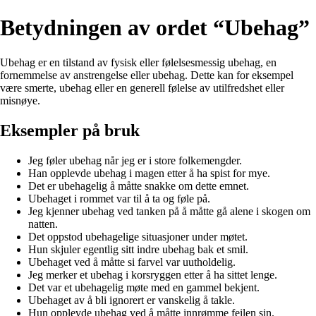
Betydningen av ordet “Ubehag”
Ubehag er en tilstand av fysisk eller følelsesmessig ubehag, en
fornemmelse av anstrengelse eller ubehag. Dette kan for eksempel
være smerte, ubehag eller en generell følelse av utilfredshet eller
misnøye.
Eksempler på bruk
Jeg føler ubehag når jeg er i store folkemengder.
Han opplevde ubehag i magen etter å ha spist for mye.
Det er ubehagelig å måtte snakke om dette emnet.
Ubehaget i rommet var til å ta og føle på.
Jeg kjenner ubehag ved tanken på å måtte gå alene i skogen om
natten.
Det oppstod ubehagelige situasjoner under møtet.
Hun skjuler egentlig sitt indre ubehag bak et smil.
Ubehaget ved å måtte si farvel var uutholdelig.
Jeg merker et ubehag i korsryggen etter å ha sittet lenge.
Det var et ubehagelig møte med en gammel bekjent.
Ubehaget av å bli ignorert er vanskelig å takle.
Hun opplevde ubehag ved å måtte innrømme feilen sin.