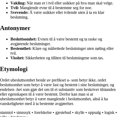
Vakling:
Når man er i tvil eller usikker på hva man skal velge.
Tvil:
Manglende evne til å bestemme seg for noe.
Svevende:
Å være usikker eller tvilende uten å ta en klar
beslutning.
Antonymer
Besluttsomhet:
Evnen til å være bestemt og ta raske og
avgjørende beslutninger.
Bestemthet:
Klare og målrettede beslutninger uten nøling eller
tvil.
Visshet:
Sikkerheten og tilliten til beslutningene som tas.
Etymologi
Ordet ubesluttsomhet består av prefikset u- som betyr ikke, ordet
besluttsomhet som betyr å være fast og bestemt i sine beslutninger, og
endelsen -het som gjør det om til et substantiv som beskriver tilstanden
eller egenskapen til å være bestemt. Derfor kan man si at
ubesluttsomhet betyr å være manglende i besluttsomhet, altså å ha
vanskeligheter med å ta bestemte avgjørelser.
stanniol
•
sinnssyk
•
forelskelse
•
gjestebud
•
skylle
•
oppsalg
•
logisk
•