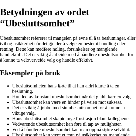
Betydningen av ordet
“Ubesluttsomhet”
Ubesluttsomhet refererer til mangelen på evne til å ta beslutninger, eller
tvil og usikkerhet når det gjelder å velge en bestemt handling eller
retning. Dette kan medføre nøling, forsinkelser og manglende
handlekraft. Det er viktig å arbeide med å håndtere ubesluttsomhet for
å kunne ta veloverveide valg og handle effektivt.
Eksempler på bruk
Ubesluttsomheten hans førte til at han aldri klarte å ta en
beslutning.
Hun led av konstant ubesluttsomhet når det gjaldt karrierevalg.
Ubesluttsomhet kan være en hinder på veien mot suksess.
Det er viktig å jobbe med sin ubesluttsomhet for å kunne ta
viktige valg.
Hans ubesluttsomhet skapte mye frustrasjon blant kollegaene.
Vedvarende ubesluttsomhet kan føre til tap av muligheter.
Ved å håndtere ubesluttsomhet kan man oppnå større selvtillit.
Ubesluttsomhet kan være et tegn på usikkerhet og manglende