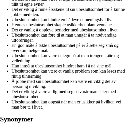
tillit til egne evner.
Det er viktig å finne årsakene til sin ubesluttsomhet for å kunne
jobbe med den.
Ubesluttsomhet kan hindre en i å leve et meningsfylt liv.
Hennes ubesluttsomhet skapte usikkerhet blant vennene.
Det er vanlig å oppleve perioder med ubesluttsomhet i livet.
Ubesluttsomhet kan føre til at man unngår å ta nødvendige
utfordringer.
En god måte å takle ubesluttsomhet på er å sette seg små og
overkommelige mål.
Ubesluttsomhet kan være et tegn på at man trenger støtte og
veiledning.
Han innså at ubesluttsomhet hindret ham i å nå sine mål.
Ubesluttsomhet kan være et vanlig problem som kan løses med
riktig tilnærming.
Å jobbe med sin ubesluttsomhet kan være en viktig del av
personlig utvikling.
Det er viktig å være ærlig med seg selv når man sliter med
ubesluttsomhet.
Ubesluttsomhet kan oppstå når man er usikker på hvilken vei
man bør ta i livet.
Synonymer