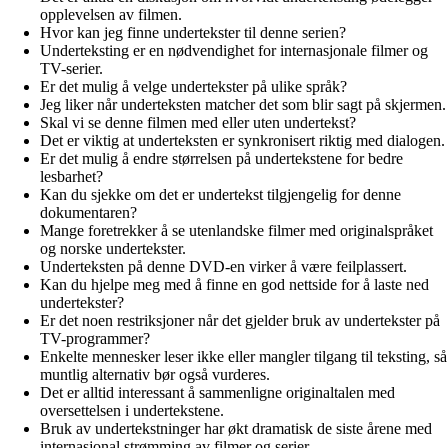
opplevelsen av filmen.
Hvor kan jeg finne undertekster til denne serien?
Underteksting er en nødvendighet for internasjonale filmer og
TV-serier.
Er det mulig å velge undertekster på ulike språk?
Jeg liker når underteksten matcher det som blir sagt på skjermen.
Skal vi se denne filmen med eller uten undertekst?
Det er viktig at underteksten er synkronisert riktig med dialogen.
Er det mulig å endre størrelsen på undertekstene for bedre
lesbarhet?
Kan du sjekke om det er undertekst tilgjengelig for denne
dokumentaren?
Mange foretrekker å se utenlandske filmer med originalspråket
og norske undertekster.
Underteksten på denne DVD-en virker å være feilplassert.
Kan du hjelpe meg med å finne en god nettside for å laste ned
undertekster?
Er det noen restriksjoner når det gjelder bruk av undertekster på
TV-programmer?
Enkelte mennesker leser ikke eller mangler tilgang til teksting, så
muntlig alternativ bør også vurderes.
Det er alltid interessant å sammenligne originaltalen med
oversettelsen i undertekstene.
Bruk av undertekstninger har økt dramatisk de siste årene med
internasjonal strømming av filmer og serier.