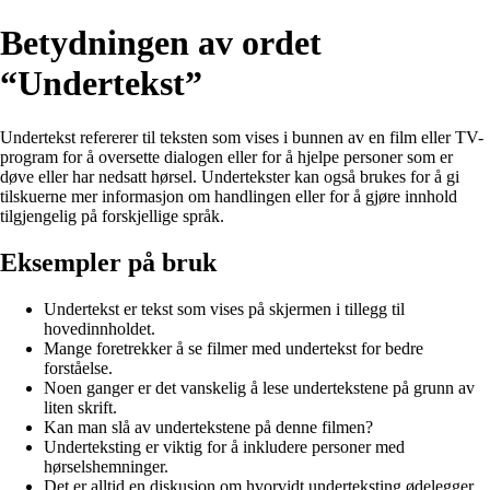
Betydningen av ordet
“Undertekst”
Undertekst refererer til teksten som vises i bunnen av en film eller TV-
program for å oversette dialogen eller for å hjelpe personer som er
døve eller har nedsatt hørsel. Undertekster kan også brukes for å gi
tilskuerne mer informasjon om handlingen eller for å gjøre innhold
tilgjengelig på forskjellige språk.
Eksempler på bruk
Undertekst er tekst som vises på skjermen i tillegg til
hovedinnholdet.
Mange foretrekker å se filmer med undertekst for bedre
forståelse.
Noen ganger er det vanskelig å lese undertekstene på grunn av
liten skrift.
Kan man slå av undertekstene på denne filmen?
Underteksting er viktig for å inkludere personer med
hørselshemninger.
Det er alltid en diskusjon om hvorvidt underteksting ødelegger