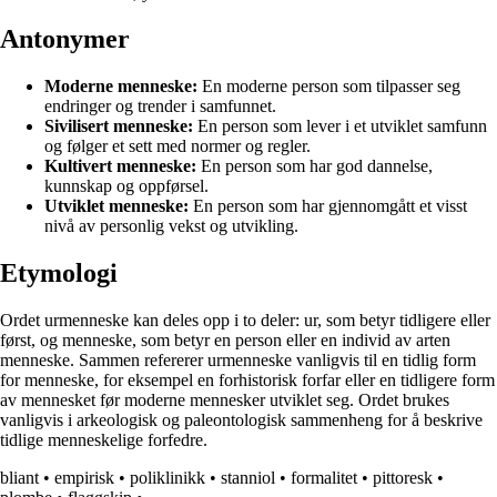
Antonymer
Moderne menneske:
En moderne person som tilpasser seg
endringer og trender i samfunnet.
Sivilisert menneske:
En person som lever i et utviklet samfunn
og følger et sett med normer og regler.
Kultivert menneske:
En person som har god dannelse,
kunnskap og oppførsel.
Utviklet menneske:
En person som har gjennomgått et visst
nivå av personlig vekst og utvikling.
Etymologi
Ordet urmenneske kan deles opp i to deler: ur, som betyr tidligere eller
først, og menneske, som betyr en person eller en individ av arten
menneske. Sammen refererer urmenneske vanligvis til en tidlig form
for menneske, for eksempel en forhistorisk forfar eller en tidligere form
av mennesket før moderne mennesker utviklet seg. Ordet brukes
vanligvis i arkeologisk og paleontologisk sammenheng for å beskrive
tidlige menneskelige forfedre.
bliant
•
empirisk
•
poliklinikk
•
stanniol
•
formalitet
•
pittoresk
•