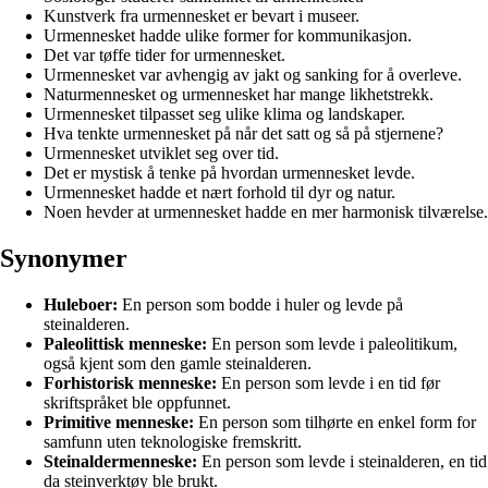
Kunstverk fra urmennesket er bevart i museer.
Urmennesket hadde ulike former for kommunikasjon.
Det var tøffe tider for urmennesket.
Urmennesket var avhengig av jakt og sanking for å overleve.
Naturmennesket og urmennesket har mange likhetstrekk.
Urmennesket tilpasset seg ulike klima og landskaper.
Hva tenkte urmennesket på når det satt og så på stjernene?
Urmennesket utviklet seg over tid.
Det er mystisk å tenke på hvordan urmennesket levde.
Urmennesket hadde et nært forhold til dyr og natur.
Noen hevder at urmennesket hadde en mer harmonisk tilværelse.
Synonymer
Huleboer:
En person som bodde i huler og levde på
steinalderen.
Paleolittisk menneske:
En person som levde i paleolitikum,
også kjent som den gamle steinalderen.
Forhistorisk menneske:
En person som levde i en tid før
skriftspråket ble oppfunnet.
Primitive menneske:
En person som tilhørte en enkel form for
samfunn uten teknologiske fremskritt.
Steinaldermenneske:
En person som levde i steinalderen, en tid
da steinverktøy ble brukt.