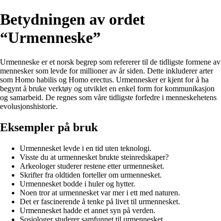
Betydningen av ordet
“Urmenneske”
Urmenneske er et norsk begrep som refererer til de tidligste formene av
mennesker som levde for millioner av år siden. Dette inkluderer arter
som Homo habilis og Homo erectus. Urmennesker er kjent for å ha
begynt å bruke verktøy og utviklet en enkel form for kommunikasjon
og samarbeid. De regnes som våre tidligste forfedre i menneskehetens
evolusjonshistorie.
Eksempler på bruk
Urmennesket levde i en tid uten teknologi.
Visste du at urmennesket brukte steinredskaper?
Arkeologer studerer restene etter urmennesket.
Skrifter fra oldtiden forteller om urmennesket.
Urmennesket bodde i huler og hytter.
Noen tror at urmennesket var mer i ett med naturen.
Det er fascinerende å tenke på livet til urmennesket.
Urmennesket hadde et annet syn på verden.
Sosiologer studerer samfunnet til urmennesket.