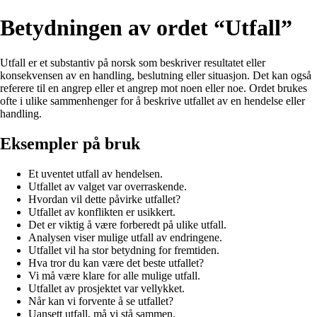
Betydningen av ordet “Utfall”
Utfall er et substantiv på norsk som beskriver resultatet eller
konsekvensen av en handling, beslutning eller situasjon. Det kan også
referere til en angrep eller et angrep mot noen eller noe. Ordet brukes
ofte i ulike sammenhenger for å beskrive utfallet av en hendelse eller
handling.
Eksempler på bruk
Et uventet utfall av hendelsen.
Utfallet av valget var overraskende.
Hvordan vil dette påvirke utfallet?
Utfallet av konflikten er usikkert.
Det er viktig å være forberedt på ulike utfall.
Analysen viser mulige utfall av endringene.
Utfallet vil ha stor betydning for fremtiden.
Hva tror du kan være det beste utfallet?
Vi må være klare for alle mulige utfall.
Utfallet av prosjektet var vellykket.
Når kan vi forvente å se utfallet?
Uansett utfall, må vi stå sammen.