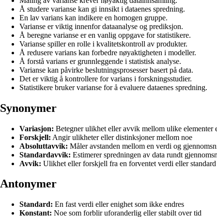
Måling av varianse krever nøyaktig datainnsamling.
Å studere varianse kan gi innsikt i dataenes spredning.
En lav varians kan indikere en homogen gruppe.
Varianse er viktig innenfor dataanalyse og prediksjon.
Å beregne varianse er en vanlig oppgave for statistikere.
Varianse spiller en rolle i kvalitetskontroll av produkter.
Å redusere varians kan forbedre nøyaktigheten i modeller.
Å forstå varians er grunnleggende i statistisk analyse.
Varianse kan påvirke beslutningsprosesser basert på data.
Det er viktig å kontrollere for varians i forskningsstudier.
Statistikere bruker varianse for å evaluere dataenes spredning.
Synonymer
Variasjon:
Betegner ulikhet eller avvik mellom ulike elementer e
Forskjell:
Angir ulikheter eller distinksjoner mellom noe
Absoluttavvik:
Måler avstanden mellom en verdi og gjennomsni
Standardavvik:
Estimerer spredningen av data rundt gjennomsni
Avvik:
Ulikhet eller forskjell fra en forventet verdi eller standard
Antonymer
Standard:
En fast verdi eller enighet som ikke endres
Konstant:
Noe som forblir uforanderlig eller stabilt over tid