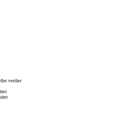
ller verdier
ttet
ttet