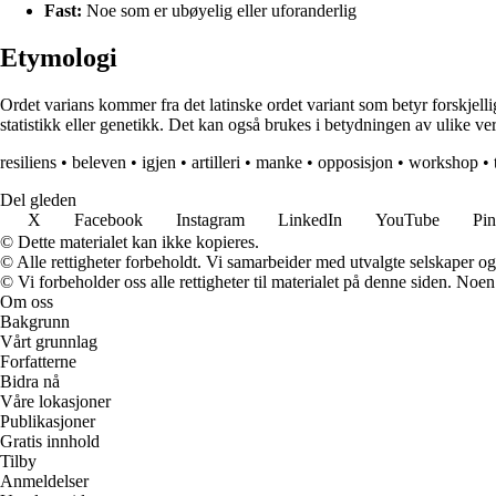
Fast:
Noe som er ubøyelig eller uforanderlig
Etymologi
Ordet varians kommer fra det latinske ordet variant som betyr forskjellig 
statistikk eller genetikk. Det kan også brukes i betydningen av ulike ve
resiliens
•
beleven
•
igjen
•
artilleri
•
manke
•
opposisjon
•
workshop
•
Del gleden
X
Facebook
Instagram
LinkedIn
YouTube
Pin
© Dette materialet kan ikke kopieres.
© Alle rettigheter forbeholdt. Vi samarbeider med utvalgte selskaper o
© Vi forbeholder oss alle rettigheter til materialet på denne siden. Noe
Om oss
Bakgrunn
Vårt grunnlag
Forfatterne
Bidra nå
Våre lokasjoner
Publikasjoner
Gratis innhold
Tilby
Anmeldelser