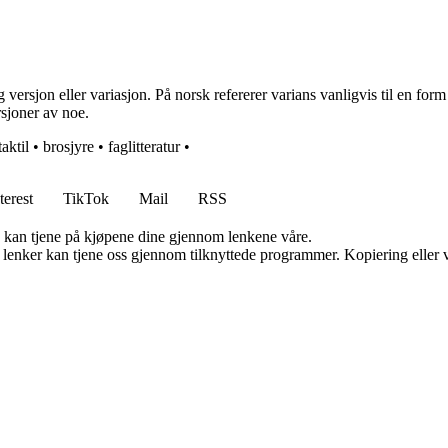
versjon eller variasjon. På norsk refererer varians vanligvis til en form f
rsjoner av noe.
taktil
•
brosjyre
•
faglitteratur
•
terest
TikTok
Mail
RSS
g kan tjene på kjøpene dine gjennom lenkene våre.
n lenker kan tjene oss gjennom tilknyttede programmer. Kopiering eller v