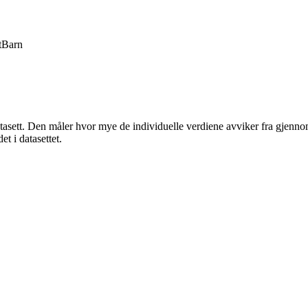
t
Barn
atasett. Den måler hvor mye de individuelle verdiene avviker fra gjennoms
et i datasettet.