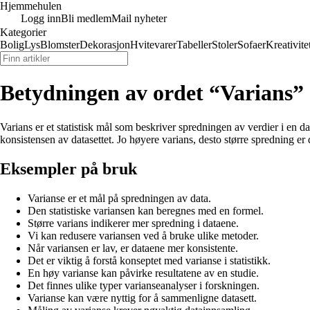
Hjemmehulen
Logg inn
Bli medlem
Mail nyheter
Kategorier
Bolig
Lys
Blomster
Dekorasjon
Hvitevarer
Tabeller
Stoler
Sofaer
Kreativite
Betydningen av ordet “Varians”
Varians er et statistisk mål som beskriver spredningen av verdier i en d
konsistensen av datasettet. Jo høyere varians, desto større spredning er d
Eksempler på bruk
Varianse er et mål på spredningen av data.
Den statistiske variansen kan beregnes med en formel.
Større varians indikerer mer spredning i dataene.
Vi kan redusere variansen ved å bruke ulike metoder.
Når variansen er lav, er dataene mer konsistente.
Det er viktig å forstå konseptet med varianse i statistikk.
En høy varianse kan påvirke resultatene av en studie.
Det finnes ulike typer varianseanalyser i forskningen.
Varianse kan være nyttig for å sammenligne datasett.