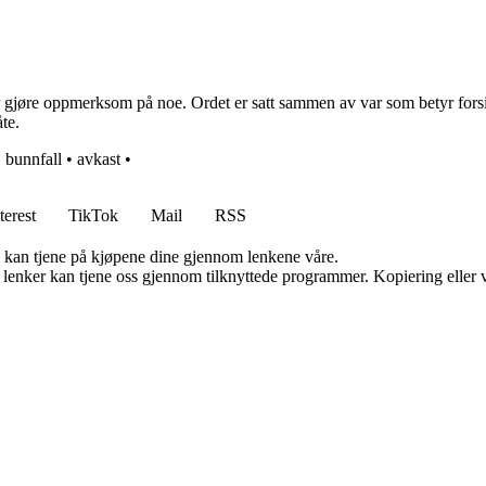
r gjøre oppmerksom på noe. Ordet er satt sammen av var som betyr forsikt
te.
•
bunnfall
•
avkast
•
terest
TikTok
Mail
RSS
g kan tjene på kjøpene dine gjennom lenkene våre.
n lenker kan tjene oss gjennom tilknyttede programmer. Kopiering eller v