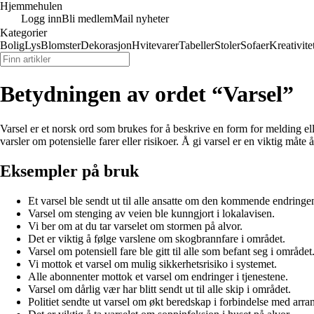
Hjemmehulen
Logg inn
Bli medlem
Mail nyheter
Kategorier
Bolig
Lys
Blomster
Dekorasjon
Hvitevarer
Tabeller
Stoler
Sofaer
Kreativite
Betydningen av ordet “Varsel”
Varsel er et norsk ord som brukes for å beskrive en form for melding el
varsler om potensielle farer eller risikoer. Å gi varsel er en viktig måte
Eksempler på bruk
Et varsel ble sendt ut til alle ansatte om den kommende endringe
Varsel om stenging av veien ble kunngjort i lokalavisen.
Vi ber om at du tar varselet om stormen på alvor.
Det er viktig å følge varslene om skogbrannfare i området.
Varsel om potensiell fare ble gitt til alle som befant seg i området
Vi mottok et varsel om mulig sikkerhetsrisiko i systemet.
Alle abonnenter mottok et varsel om endringer i tjenestene.
Varsel om dårlig vær har blitt sendt ut til alle skip i området.
Politiet sendte ut varsel om økt beredskap i forbindelse med arr