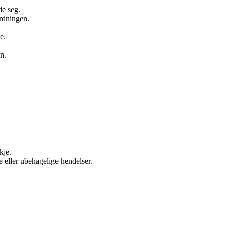
de seg.
ordningen.
e.
n.
kje.
re eller ubehagelige hendelser.