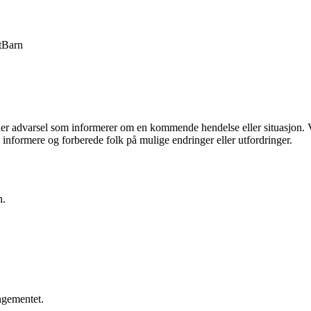
t
Barn
ler advarsel som informerer om en kommende hendelse eller situasjon. Var
 å informere og forberede folk på mulige endringer eller utfordringer.
n.
.
angementet.