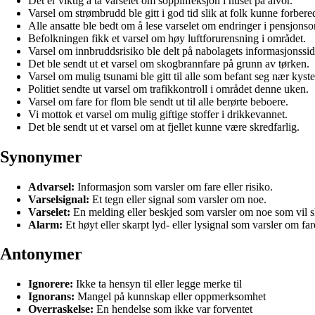
Det er viktig å ta varselet om soppinfeksjon i huset på alvor.
Varsel om strømbrudd ble gitt i god tid slik at folk kunne forbere
Alle ansatte ble bedt om å lese varselet om endringer i pensjons
Befolkningen fikk et varsel om høy luftforurensning i området.
Varsel om innbruddsrisiko ble delt på nabolagets informasjonssid
Det ble sendt ut et varsel om skogbrannfare på grunn av tørken.
Varsel om mulig tsunami ble gitt til alle som befant seg nær kyste
Politiet sendte ut varsel om trafikkontroll i området denne uken.
Varsel om fare for flom ble sendt ut til alle berørte beboere.
Vi mottok et varsel om mulig giftige stoffer i drikkevannet.
Det ble sendt ut et varsel om at fjellet kunne være skredfarlig.
Synonymer
Advarsel:
Informasjon som varsler om fare eller risiko.
Varselsignal:
Et tegn eller signal som varsler om noe.
Varselet:
En melding eller beskjed som varsler om noe som vil s
Alarm:
Et høyt eller skarpt lyd- eller lysignal som varsler om fa
Antonymer
Ignorere:
Ikke ta hensyn til eller legge merke til
Ignorans:
Mangel på kunnskap eller oppmerksomhet
Overraskelse:
En hendelse som ikke var forventet