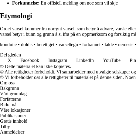
Forkunnelse:
En offisiell melding om noe som vil skje
Etymologi
Ordet varsel kommer fra norrønt varsell som betyr å advare, varsle elle
varsel betyr i bunn og grunn å si ifra på en oppmerksom og forsiktig må
konduite
•
doldis
•
berettiget
•
varseltegn
•
forbannet
•
takle
•
nemesis
Del gleden
X
Facebook
Instagram
LinkedIn
YouTube
Pin
© Dette materialet kan ikke kopieres.
© Alle rettigheter forbeholdt. Vi samarbeider med utvalgte selskaper o
© Vi forbeholder oss alle rettigheter til materialet på denne siden. Noe
Om oss
Bakgrunn
Vårt grunnlag
Forfatterne
Bidra nå
Våre lokasjoner
Publikasjoner
Gratis innhold
Tilby
Anmeldelser