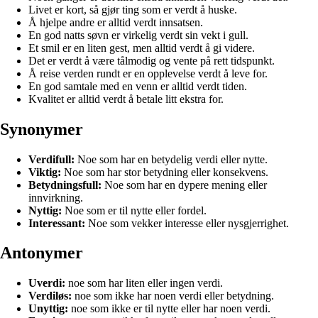
Livet er kort, så gjør ting som er verdt å huske.
Å hjelpe andre er alltid verdt innsatsen.
En god natts søvn er virkelig verdt sin vekt i gull.
Et smil er en liten gest, men alltid verdt å gi videre.
Det er verdt å være tålmodig og vente på rett tidspunkt.
Å reise verden rundt er en opplevelse verdt å leve for.
En god samtale med en venn er alltid verdt tiden.
Kvalitet er alltid verdt å betale litt ekstra for.
Synonymer
Verdifull:
Noe som har en betydelig verdi eller nytte.
Viktig:
Noe som har stor betydning eller konsekvens.
Betydningsfull:
Noe som har en dypere mening eller
innvirkning.
Nyttig:
Noe som er til nytte eller fordel.
Interessant:
Noe som vekker interesse eller nysgjerrighet.
Antonymer
Uverdi:
noe som har liten eller ingen verdi.
Verdiløs:
noe som ikke har noen verdi eller betydning.
Unyttig:
noe som ikke er til nytte eller har noen verdi.