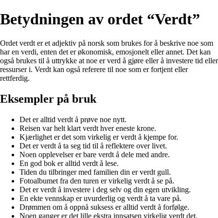
Betydningen av ordet “Verdt”
Ordet verdt er et adjektiv på norsk som brukes for å beskrive noe som
har en verdi, enten det er økonomisk, emosjonelt eller annet. Det kan
også brukes til å uttrykke at noe er verd å gjøre eller å investere tid eller
ressurser i. Verdt kan også referere til noe som er fortjent eller
rettferdig.
Eksempler på bruk
Det er alltid verdt å prøve noe nytt.
Reisen var helt klart verdt hver eneste krone.
Kjærlighet er det som virkelig er verdt å kjempe for.
Det er verdt å ta seg tid til å reflektere over livet.
Noen opplevelser er bare verdt å dele med andre.
En god bok er alltid verdt å lese.
Tiden du tilbringer med familien din er verdt gull.
Fotoalbumet fra den turen er virkelig verdt å se på.
Det er verdt å investere i deg selv og din egen utvikling.
En ekte vennskap er uvurderlig og verdt å ta vare på.
Drømmen om å oppnå suksess er alltid verdt å forfølge.
Noen ganger er det lille ekstra innsatsen virkelig verdt det.