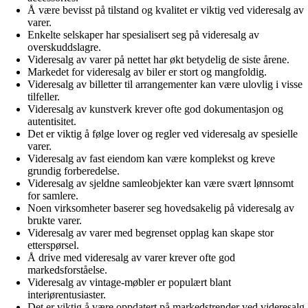
Å være bevisst på tilstand og kvalitet er viktig ved videresalg av
varer.
Enkelte selskaper har spesialisert seg på videresalg av
overskuddslagre.
Videresalg av varer på nettet har økt betydelig de siste årene.
Markedet for videresalg av biler er stort og mangfoldig.
Videresalg av billetter til arrangementer kan være ulovlig i visse
tilfeller.
Videresalg av kunstverk krever ofte god dokumentasjon og
autentisitet.
Det er viktig å følge lover og regler ved videresalg av spesielle
varer.
Videresalg av fast eiendom kan være komplekst og kreve
grundig forberedelse.
Videresalg av sjeldne samleobjekter kan være svært lønnsomt
for samlere.
Noen virksomheter baserer seg hovedsakelig på videresalg av
brukte varer.
Videresalg av varer med begrenset opplag kan skape stor
etterspørsel.
Å drive med videresalg av varer krever ofte god
markedsforståelse.
Videresalg av vintage-møbler er populært blant
interiørentusiaster.
Det er viktig å være oppdatert på markedstrender ved videresalg