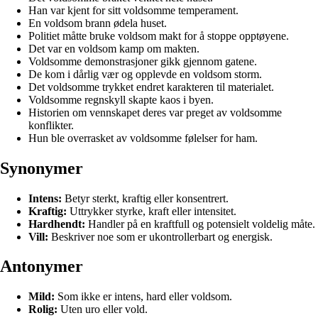
Han var kjent for sitt voldsomme temperament.
En voldsom brann ødela huset.
Politiet måtte bruke voldsom makt for å stoppe opptøyene.
Det var en voldsom kamp om makten.
Voldsomme demonstrasjoner gikk gjennom gatene.
De kom i dårlig vær og opplevde en voldsom storm.
Det voldsomme trykket endret karakteren til materialet.
Voldsomme regnskyll skapte kaos i byen.
Historien om vennskapet deres var preget av voldsomme
konflikter.
Hun ble overrasket av voldsomme følelser for ham.
Synonymer
Intens:
Betyr sterkt, kraftig eller konsentrert.
Kraftig:
Uttrykker styrke, kraft eller intensitet.
Hardhendt:
Handler på en kraftfull og potensielt voldelig måte.
Vill:
Beskriver noe som er ukontrollerbart og energisk.
Antonymer
Mild:
Som ikke er intens, hard eller voldsom.
Rolig:
Uten uro eller vold.