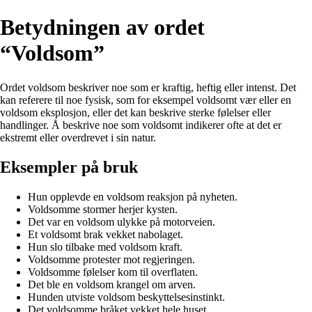
Betydningen av ordet
“Voldsom”
Ordet voldsom beskriver noe som er kraftig, heftig eller intenst. Det
kan referere til noe fysisk, som for eksempel voldsomt vær eller en
voldsom eksplosjon, eller det kan beskrive sterke følelser eller
handlinger. Å beskrive noe som voldsomt indikerer ofte at det er
ekstremt eller overdrevet i sin natur.
Eksempler på bruk
Hun opplevde en voldsom reaksjon på nyheten.
Voldsomme stormer herjer kysten.
Det var en voldsom ulykke på motorveien.
Et voldsomt brak vekket nabolaget.
Hun slo tilbake med voldsom kraft.
Voldsomme protester mot regjeringen.
Voldsomme følelser kom til overflaten.
Det ble en voldsom krangel om arven.
Hunden utviste voldsom beskyttelsesinstinkt.
Det voldsomme bråket vekket hele huset.